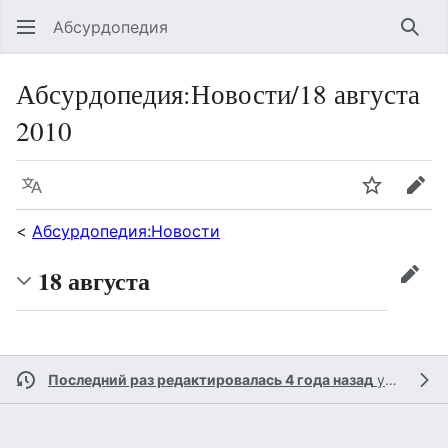
Абсурдопедия
Най
Абсурдопедия
:
Новости/18 августа
2010
Язык
Шпионит
Пра
<
Абсурдопедия:Новости
18 августа
прав
Последний раз редактировалась 4 года назад
участником