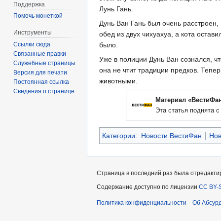
Поддержка
Лунь Гань.
Помочь монеткой
Дунь Ван Гань был очень расстроен,
Инструменты
обед из двух чихуахуа, а кота оста
было.
Ссылки сюда
Связанные правки
Уже в полиции Дунь Ван сознался, чт
Служебные страницы
она не чтит традиции предков. Тепер
Версия для печати
животными.
Постоянная ссылка
Сведения о странице
Материал «ВестиФа
Эта статья поднята с
Категории
:
Новости ВестиФан
Нов
Страница в последний раз была отредактиро
Содержание доступно по лицензии
CC BY-S
Политика конфиденциальности
Об Абсур