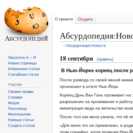
О проекте
Осудить
Абсурдопедия
:
Ново
<
Абсурдопедия:Новости
Перейти
Перейти
18 сентября
Указатель А — Я
[
править
]
к
к
Новые страницы
навигации
поиску
Избранные статьи
В Нью-Йорке кореец после 
Случайная статья
После развода со своей женой имми
Участие
произошел в штате Нью-Йорк.
Свежие правки
Кореец Дунь Ван Гань проживает на
Справка
разрешение на проживание и работу 
Форум
иммиграции вида на жительство можн
Песочница
Многоязычие
После того как жена узнала, что еë м
Нужные статьи
«Для меня это не приемлемо, я роди
Создать статью
этом случайно, когда полиция Нью-Й