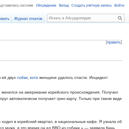
едставились системе
Обсуждение
Вклад
Создать учётную запись
Войти
П
овать
Журнал откатов
о
и
с
к
[
править
]
л еë двух
собак
,
кота
женщине удалось спасти. Инцидент
н женился на американке корейского происхождения. Получил
руг автоматически получает грин-карту. Только при таком виде
 ходил в корейский квартал, в национальные кафе. Я узнала об
го мужа, в это время он ел BBQ из собаки.» — заявила Кинь