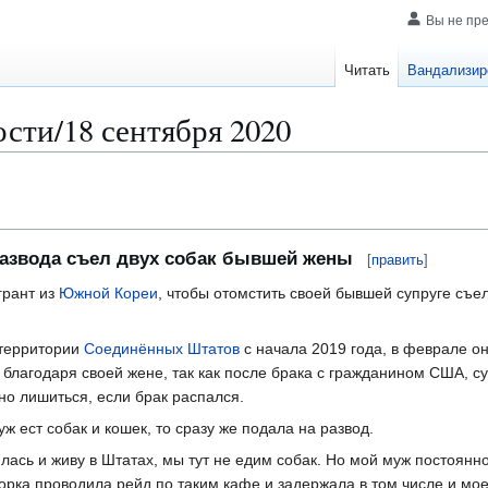
Вы не пр
Читать
Вандализир
сти/18 сентября 2020
развода съел двух собак бывшей жены
[
править
]
грант из
Южной Кореи
, чтобы отомстить своей бывшей супруге съе
 территории
Соединëнных Штатов
с начала 2019 года, в феврале о
благодаря своей жене, так как после брака с гражданином США, суп
о лишиться, если брак распался.
уж ест собак и кошек, то сразу же подала на развод.
лась и живу в Штатах, мы тут не едим собак. Но мой муж постоянно
орка проводила рейд по таким кафе и задержала в том числе и мое