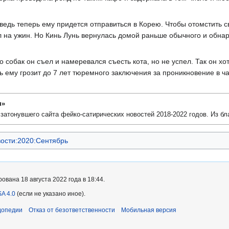
 ведь теперь ему придется отправиться в Корею. Чтобы отомстить с
вил на ужин. Но Кинь Лунь вернулась домой раньше обычного и обна
о собак он съел и намеревался съесть кота, но не успел. Так он хот
ь ему грозит до 7 лет тюремного заключения за проникновение в ч
н»
 затонувшего сайта фейко-сатирических новостей 2018-2022 годов. Из бл
ости:2020:Сентябрь
вана 18 августа 2022 года в 18:44.
A 4.0
(если не указано иное).
допедии
Отказ от безответственности
Мобильная версия