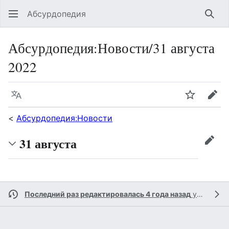
Абсурдопедия
Най
Абсурдопедия
:
Новости/31 августа
2022
Язык
Шпионит
Пра
<
Абсурдопедия:Новости
31 августа
прав
Последний раз редактировалась 4 года назад
участником