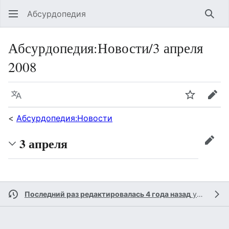
Абсурдопедия
Най
Абсурдопедия
:
Новости/3 апреля
2008
Язык
Шпионит
Пра
<
Абсурдопедия:Новости
3 апреля
прав
Последний раз редактировалась 4 года назад
участником