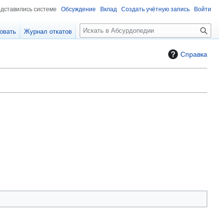
едставились системе
Обсуждение
Вклад
Создать учётную запись
Войти
П
овать
Журнал откатов
о
и
Справка
с
к