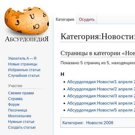
Категория
Осудить
Категория
:
Новости
Страницы в категории «Но
Перейти
Перейти
к
к
Указатель А — Я
Показано 5 страниц из 5, находящихс
Новые страницы
навигации
поиску
Избранные статьи
Н
Случайная статья
Абсурдопедия:Новости/1 апреля 
Участие
Абсурдопедия:Новости/2 апреля 
Свежие правки
Абсурдопедия:Новости/3 апреля 
Справка
Абсурдопедия:Новости/4 апреля 
Форум
Абсурдопедия:Новости/5 апреля 
Песочница
Многоязычие
Нужные статьи
Категория
:
Новости:2008
Создать статью