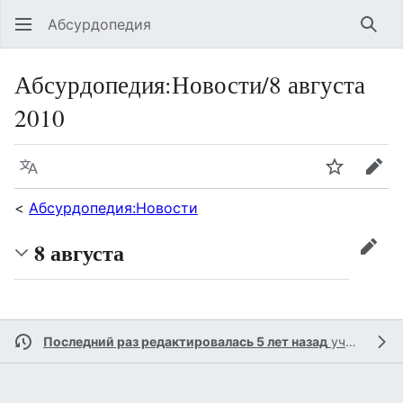
Абсурдопедия
Най
Абсурдопедия
:
Новости/8 августа
2010
Язык
Шпионит
Пра
<
Абсурдопедия:Новости
8 августа
прав
Последний раз редактировалась 5 лет назад
участником