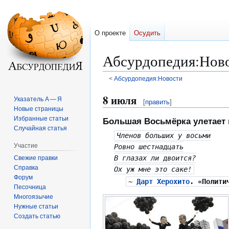
О проекте
Осудить
Абсурдопедия
:
Ново
<
Абсурдопедия:Новости
Перейти
Перейти
8 июля
Указатель А — Я
[
править
]
к
к
Новые страницы
навигации
поиску
Избранные статьи
Большая Восьмёрка улетает 
Случайная статья
Членов больших у восьми
Участие
Ровно шестнадцать
В глазах ли двоится?
Свежие правки
Справка
Ох уж мне это саке!
Форум
~
Дарт Херохито
. «Полити
Песочница
Многоязычие
Нужные статьи
Создать статью