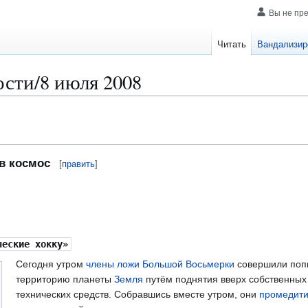
Вы не пр
Читать
Вандализир
сти/8 июля 2008
в космос
[
править
]
ческие хокку»
Сегодня утром
члены ложи Большой Восьмерки
совершили попы
территорию планеты
Земля
путëм поднятия вверх собственных
технических средств. Собравшись вместе утром, они
промедити