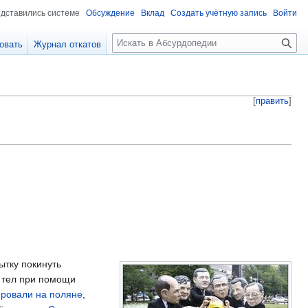
едставились системе
Обсуждение
Вклад
Создать учётную запись
Войти
П
овать
Журнал откатов
о
и
с
к
[
править
]
тку покинуть
 тел при помощи
ровали на поляне
,