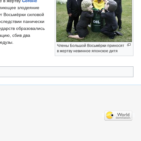
ë в жертву
Сотоне
вопиющее злодеяние
уг Восьмëрки силовой
оследствии панически
ударств образовались
ацию, сбив два
Медузы.
Члены Большой Восьмëрки приносят
в жертву невинное японское дитя