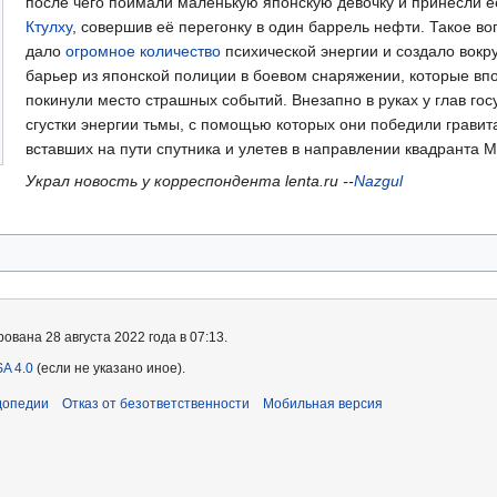
после чего поймали маленькую японскую девочку и принесли е
Ктулху
, совершив еë перегонку в один баррель нефти. Такое 
дало
огромное количество
психической энергии и создало вокр
барьер из японской полиции в боевом снаряжении, которые вп
покинули место страшных событий. Внезапно в руках у глав гос
сгустки энергии тьмы, с помощью которых они победили гравит
вставших на пути спутника и улетев в направлении квадранта 
Украл новость у корреспондента lenta.ru --
Nazgul
вана 28 августа 2022 года в 07:13.
A 4.0
(если не указано иное).
допедии
Отказ от безответственности
Мобильная версия