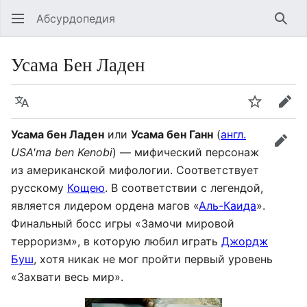
Абсурдопедия
Най
Усама Бен Ладен
Язык
Шпионит
Пра
Усама бен Ладен
или
Усама бен Ганн
(
англ.
прав
USA'ma ben Kenobi
) — мифический персонаж
из американской мифологии. Соответствует
русскому
Кощею
. В соответствии с легендой,
является лидером ордена магов «
Аль-Каида
».
Финальный босс игры «Замочи мировой
терроризм», в которую любил играть
Джордж
Буш
, хотя никак не мог пройти первый уровень
«Захвати весь мир».