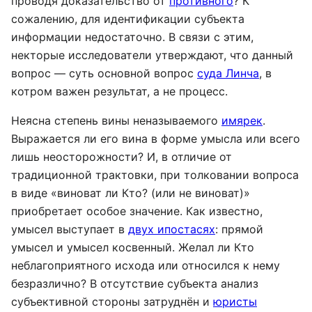
проводя доказательство от
противного
? К
сожалению, для идентификации субъекта
информации недостаточно. В связи с этим,
некторые исследователи утверждают, что данный
вопрос — суть основной вопрос
суда Линча
, в
котром важен результат, а не процесс.
Неясна степень вины неназываемого
имярек
.
Выражается ли его вина в форме умысла или всего
лишь неосторожности? И, в отличие от
традиционной трактовки, при толковании вопроса
в виде «виноват ли Кто? (или не виноват)»
приобретает особое значение. Как известно,
умысел выступает в
двух ипостасях
: прямой
умысел и умысел косвенный. Желал ли Кто
неблагоприятного исхода или относился к нему
безразлично? В отсутствие субъекта анализ
субъективной стороны затруднён и
юристы