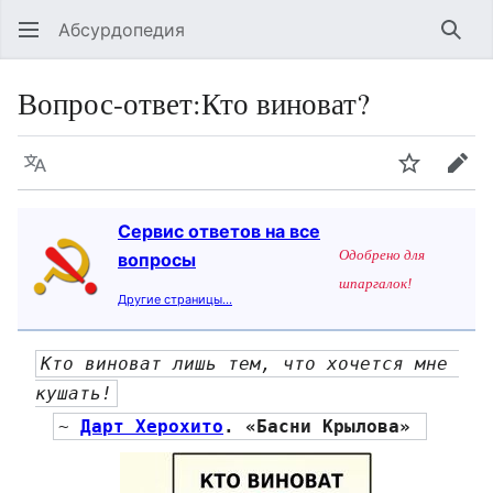
Абсурдопедия
Най
Вопрос-ответ
:
Кто виноват?
Язык
Шпионит
Пра
Сервис ответов на все
Одобрено для
вопросы
шпаргалок!
Другие страницы…
Кто виноват лишь тем, что хочется мне 
кушать!
~ 
Дарт Херохито
. «Басни Крылова» 