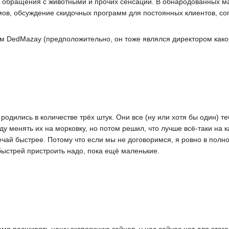
го обращения с животными и прочих сенсаций. В обнародованных м
мов, обсуждение скидочных программ для постоянных клиентов, со
ом DedMazay (предположительно, он тоже являлся директором каког
 родились в количестве трёх штук. Они все (ну или хотя бы один) 
ду менять их на морковку, но потом решил, что лучше всё-таки на к
вечай быстрее. Потому что если мы не договоримся, я ровно в пол
ыстрей пристроить надо, пока ещё маленькие.
я расширять нашу экспозицию зайцев, у нас сейчас нет для этого