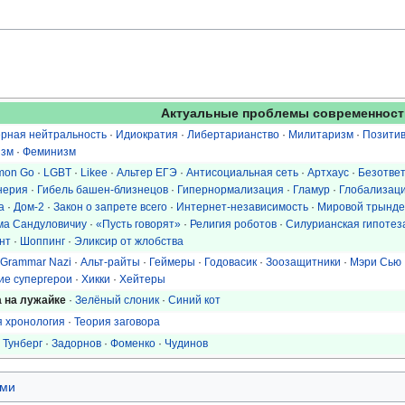
Актуальные проблемы современност
рная нейтральность
·
Идиократия
·
Либертарианство
·
Милитаризм
·
Позитив
изм
·
Феминизм
mon Go
·
LGBT
·
Likee
·
Альтер ЕГЭ
·
Антисоциальная сеть
·
Артхаус
·
Безответ
нерия
·
Гибель башен-близнецов
·
Гипернормализация
·
Гламур
·
Глобализац
а
·
Дом-2
·
Закон о запрете всего
·
Интернет-независимость
·
Мировой трынд
ма Сандуловичиу
·
«Пусть говорят»
·
Религия роботов
·
Силурианская гипотез
нт
·
Шоппинг
·
Эликсир от жлобства
Grammar Nazi
·
Альт-райты
·
Геймеры
·
Годовасик
·
Зоозащитники
·
Мэри Сью
ие супергерои
·
Хикки
·
Хейтеры
а на лужайке
·
Зелёный слоник
·
Синий кот
 хронология
·
Теория заговора
 Тунберг
·
Задорнов
·
Фоменко
·
Чудинов
ми