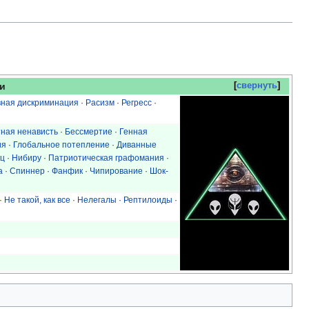
и
свернуть
ная дискриминация
·
Расизм
·
Регресс
·
ная ненависть
·
Бессмертие
·
Генная
ия
·
Глобальное потепление
·
Диванные
ец
·
Нибиру
·
Патриотическая графомания
·
а
·
Спиннер
·
Фанфик
·
Чипирование
·
Шок-
·
Не такой, как все
·
Нелегалы
·
Рептилоиды
·