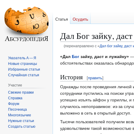
Статья
Осудить
Дал Бог зайку, дас
(перенаправлено с «
Дал бог зайку, даст 
Перейти
Перейти
«Дал
Бог
зайку, даст и лужайку»
— 
Указатель А — Я
к
к
обстоятельствах оказалась обнарод
Новые страницы
навигации
поиску
Избранные статьи
История
Случайная статья
[
править
]
Участие
Однажды после проведения личной и
Свежие правки
сотрудники пустились на поиски утр
Справка
успешно изъять айфон у гориллы, и п
Форум
случилось непоправимое: из-за случ
Песочница
выложено в сеть в открытый доступ.
Многоязычие
Нужные статьи
Тысячи пользователей получили возм
Создать статью
удовольствием такой возможностью в