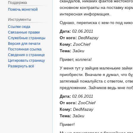
скандалов, никаких фактов жестоко
Поддержка
основном контракты на поставку кор
Помочь монеткой
интересная информация.
Инструменты
Однако, переписка с кем-то под ник
Ссылки сюда
Дата:
02.06.2011
Связанные правки
От кого:
DedMazay
Служебные страницы
Версия для печати
Кому:
ZooChief
Постоянная ссылка
Тема:
Зайки
Сведения о странице
Привет, коллега!
Цитировать страницу
Развернуть всё
У меня тут у зайцев маленькие зайки
приобрести. Вначале я думал, что бу
затягивай пожалуйста с ответом, от
предложении. Зайчиков ведь мне поб
Дата:
02.06.2011
От кого:
ZooChief
Кому:
DedMazay
Тема:
Зайки
Привет!
Мы не планировали в ближайшее врем