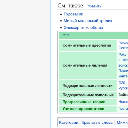
См. также
[
править
]
Годовасик
Милый маленький кролик
Эликсир от жлобства
п
·
о
·
в
Генде
Сомнительные идеологии
Секс
Poke
инже
Сомнительные явления
войск
Плаз
конте
G20
·
Подозрительные личности
Русск
Зайк
Подозрительные животные
Новая
Прогрессивные теории
Грета
Учителя-просветители
Категории
:
Крылатые слова
Мими