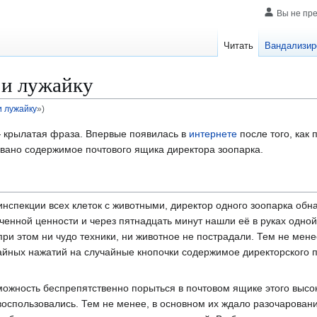
Вы не пр
Читать
Вандализир
т и лужайку
и лужайку
»)
крылатая фраза. Впервые появилась в
интернете
после того, как 
овано содержимое почтового ящика директора зоопарка.
нспекции всех клеток с животными, директор одного зоопарка об
аченной ценности и через пятнадцать минут нашли её в руках одной
ри этом ни чудо техники, ни животное не пострадали. Тем не мене
айных нажатий на случайные кнопочки содержимое директорского 
ожность беспрепятственно порыться в почтовом ящике этого высок
оспользовались. Тем не менее, в основном их ждало разочарован