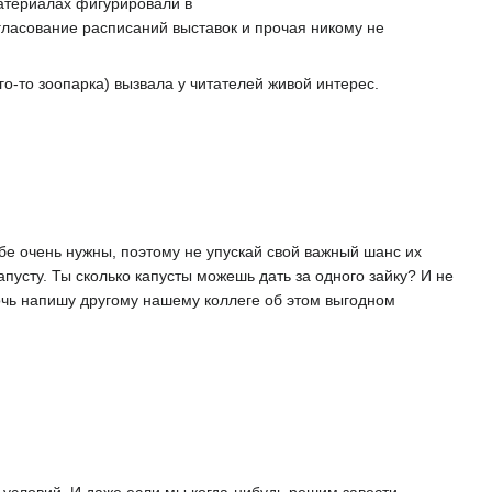
атериалах фигурировали в
гласование расписаний выставок и прочая никому не
о-то зоопарка) вызвала у читателей живой интерес.
тебе очень нужны, поэтому не упускай свой важный шанс их
апусту. Ты сколько капусты можешь дать за одного зайку? И не
ночь напишу другому нашему коллеге об этом выгодном
 условий. И даже если мы когда-нибудь решим завести