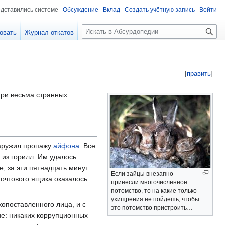
едставились системе
Обсуждение
Вклад
Создать учётную запись
Войти
П
овать
Журнал откатов
о
и
с
к
[
править
]
при весьма странных
наружил пропажу
айфона
. Все
 из горилл. Им удалось
е, за эти пятнадцать минут
Если зайцы внезапно
почтового ящика оказалось
принесли многочисленное
потомство, то на какие только
ухищрения не пойдешь, чтобы
опоставленного лица, и с
это потомство пристроить…
ие: никаких коррупционных