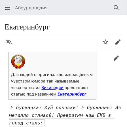
Абсурдопедия
Най
Екатеринбург
Язык
Шпионит
Пра
прав
Для людей с оригинально извращённым
чувством юмора так называемые
«эксперты» из
Википедии
предлагают
статью под названием
Екатеринбург
Е-буржанка? Куй поковки! Е-буржанин? Из 
металла отливай! Превратим наш ЕКБ в 
город-сталь!