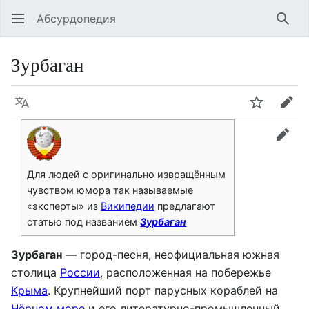
Абсурдопедия
Най
Зурбаган
Язык
Шпионит
Пра
прав
Для людей с оригинально извращённым
чувством юмора так называемые
«эксперты» из
Википедии
предлагают
статью под названием
Зурбаган
Зурбаган
— город-песня, неофициальная южная
столица
России
, расположенная на побережье
Крыма
. Крупнейший порт парусных кораблей на
Чёрном море
и его литературно-промышленный