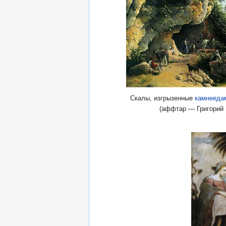
Скалы, изгрызенные
камнееда
(аффтар — Григорий 