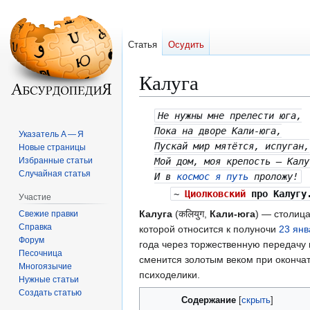
Статья
Осудить
Калуга
Перейти
Перейти
Не нужны мне прелести юга,
к
к
Пока на дворе Кали-юга,
Указатель А — Я
навигации
поиску
Пускай мир мятётся, испуган,
Новые страницы
Избранные статьи
Мой дом, моя крепость — Калу
Случайная статья
И в
космос я путь
проложу!
~
Циолковский
про Калугу
Участие
Калуга
(कलियुग,
Кали-юга
) — столица
Свежие правки
Справка
которой относится к полуночи
23 янв
Форум
года через торжественную передачу г
Песочница
сменится золотым веком при оконча
Многоязычие
психоделики.
Нужные статьи
Создать статью
Содержание