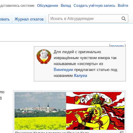
едставились системе
Обсуждение
Вклад
Создать учётную запись
Войти
П
овать
Журнал откатов
о
и
с
к
[
править
]
Для людей с оригинально
извращённым чувством юмора так
называемые «эксперты» из
Википедии
предлагают статью под
названием
Калуга
ало
8