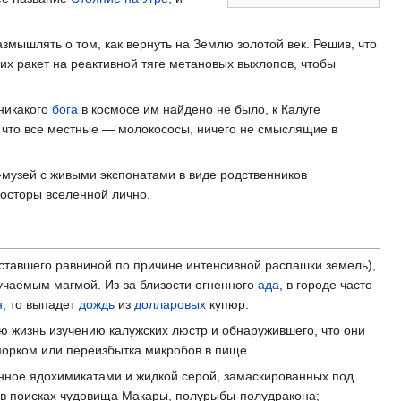
азмышлять о том, как вернуть на Землю золотой век. Решив, что
их ракет на реактивной тяге метановых выхлопов, чтобы
 никакого
бога
в космосе им найдено не было, к Калуге
 что все местные — молокососы, ничего не смыслящие в
-музей с живыми экспонатами в виде родственников
росторы вселенной лично.
ставшего равниной по причине интенсивной распашки земель),
учаемым магмой. Из-за близости огненного
ада
, в городе часто
н
, то выпадет
дождь
из
долларовых
купюр.
ою жизнь изучению калужских люстр и обнаружившего, что они
сморком или переизбытка микробов в пище.
нное ядохимикатами и жидкой серой, замаскированных под
 в поисках чудовища Макары, полурыбы-полудракона;