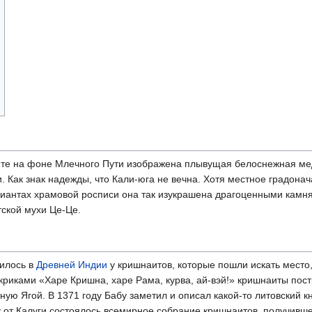
щите на фоне Млечного Пути изображена плывущая белоснежная м
. Как знак надежды, что Кали-юга не вечна. Хотя местное градона
риантах храмовой росписи она так изукрашена драгоценными камня
тской мухи Це-Це.
илось в
Древней Индии
у кришнаитов, которые пошли искать место
 криками «Харе Кришна, харе Рама, курва, ай-вэй!» кришнаиты пост
ную Ягой. В 1371 году Бабу заметил и описал какой-то литовский 
у от Калуги состоялось всемирное собрание кришнаитов, получивш