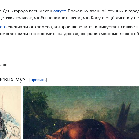
я День города весь месяц
август
. Поскольку военной техники в город
етских колясок, чтобы напомнить всем, что Калуга ещё жива и у н
сто
специального замеса, которое шевелится и выпускает липкие щ
помогает сильно сэкономить на дровах, сохранив местные леса с 
пасе
ских муз
[
править
]