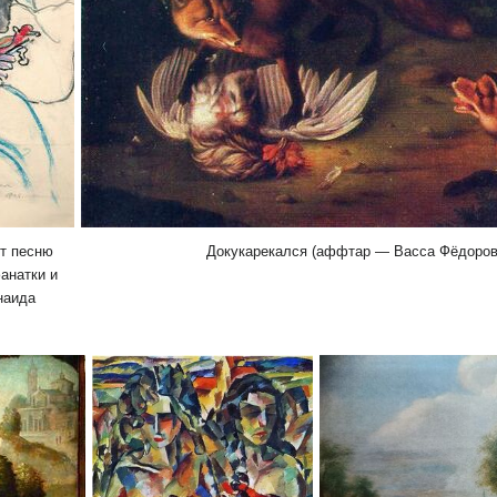
т песню
Докукарекался (аффтар — Васса Фёдоров
анатки и
наида