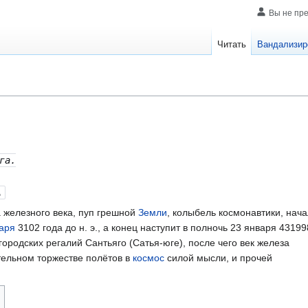
Вы не пр
Читать
Вандализир
га.
.
 железного века, пуп грешной
Земли
, колыбель космонавтики, нач
аря
3102 года до н. э., а конец наступит в полночь 23 января 43199
ородских регалий Сантьяго (Сатья-юге), после чего век железа
тельном торжестве полётов в
космос
силой мысли, и прочей