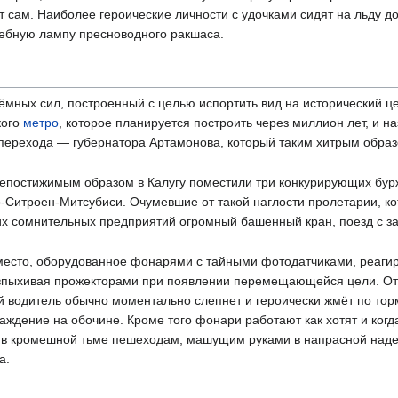
 сам. Наиболее героические личности с удочками сидят на льду д
шебную лампу пресноводного ракшаса.
мных сил, построенный с целью испортить вид на исторический це
кого
метро
, которое планируется построить через миллион лет, и наз
 перехода — губернатора Артамонова, который таким хитрым обра
епостижимым образом в Калугу поместили три конкурирующих бурж
-Ситроен-Митсубиси. Очумевшие от такой наглости пролетарии, ко
тих сомнительных предприятий огромный башенный кран, поезд с з
место, оборудованное фонарями с тайными фотодатчиками, реаг
 впыхивая прожекторами при появлении перемещающейся цели. О
 водитель обычно моментально слепнет и героически жмёт по тор
аждение на обочине. Кроме того фонари работают как хотят и когда
м в кромешной тьме пешеходам, машущим руками в напрасной над
а.