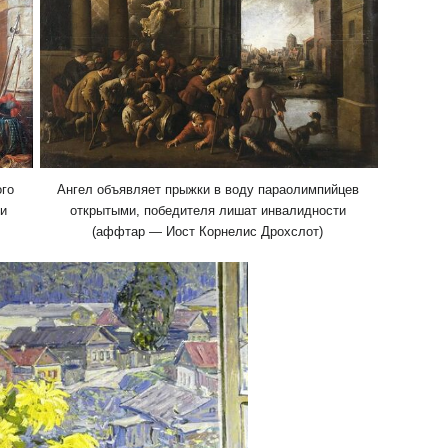
ого
Ангел объявляет прыжки в воду параолимпийцев
ии
открытыми, победителя лишат инвалидности
(аффтар — Иост Корнелис Дрохслот)