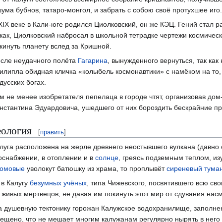
ума бубнов, татаро-монгол, и забрать с собою своё протухшее иго.
XIX веке в Кали-юге родился Циолковский, он же КЭЦ. Гений стал р
как, Циолковский набросал в школьной тетрадке чертежи космическ
кинуть планету вслед за Кришной.
сле неудачного полёта
Гагарина
, вынужденного вернуться, так как
илипла обидная кличка «колыбель космонавтики» с намёком на то,
дусских богах.
м не менее изобретателя пепелаца в городе чтят, организовав дом
нстантина Эдуардовича, ушедшего от них бороздить бескрайние п
еология
[
править
]
луга расположена на жерле древнего неостывшего вулкана (давно 
оснабжении, в отоплении и в
солнце
, греясь подземным теплом, из
омовые
уволокут батюшку из храма, то проплывёт
сиреневый тума
 в Калугу
безумных учёных
, типа Чижевского, посвятившего всю св
 живых мертвецов, не давая им покинуть этот мир от сдувания на
на душевную тектонику горожан Калужское водохранилище, заполне
рещено, что не мешает многим калужанам регулярно нырять в него