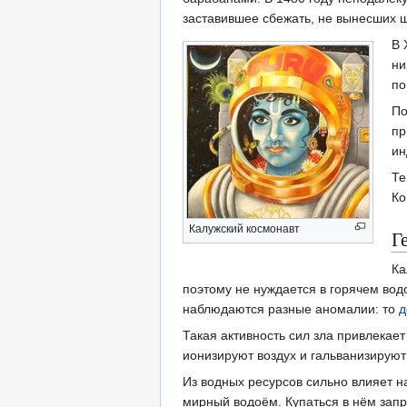
заставившее сбежать, не вынесших ш
В 
ни
по
По
пр
ин
Те
Ко
Калужский космонавт
Г
Ка
поэтому не нуждается в горячем вод
наблюдаются разные аномалии: то
д
Такая активность сил зла привлекает
ионизируют воздух и гальванизируют
Из водных ресурсов сильно влияет 
мирный водоём. Купаться в нём зап