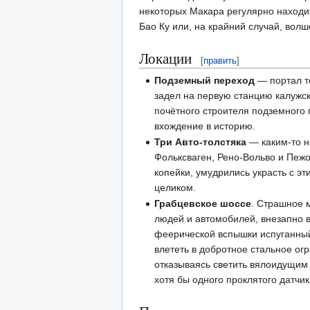
некоторых Макара регулярно находит
Бао Ку или, на крайний случай, вол
Локации
[
править
]
Подземный переход
— портал тё
задел на первую станцию калужс
почётного строителя подземного
вхождение в историю.
Три Авто-толстяка
— каким-то н
Фольксваген, Рено-Вольво и Пежо
копейки, умудрились украсть с э
целиком.
Грабцевское шоссе
. Страшное 
людей и автомобилей, внезапно
феерической вспышки испуганный
влететь в добротное стальное огр
отказываясь светить вялоидущи
хотя бы одного проклятого датчик