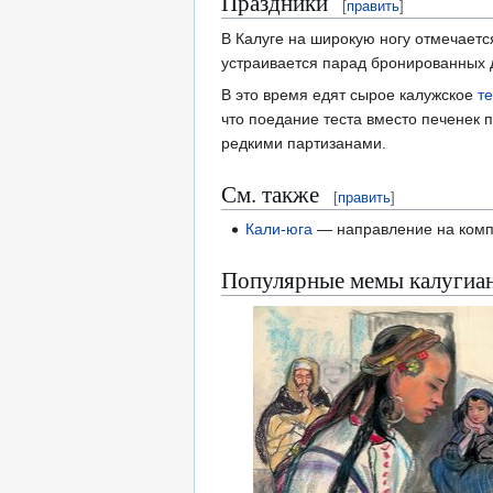
Праздники
[
править
]
В Калуге на широкую ногу отмечаетс
устраивается парад бронированных д
В это время едят сырое калужское
те
что поедание теста вместо печенек 
редкими партизанами.
См. также
[
править
]
Кали-юга
— направление на ком
Популярные мемы калугиан