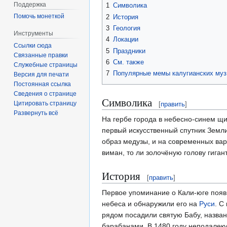
Поддержка
1
Символика
Помочь монеткой
2
История
3
Геология
Инструменты
4
Локации
Ссылки сюда
5
Праздники
Связанные правки
6
См. также
Служебные страницы
7
Популярные мемы калугианских муз
Версия для печати
Постоянная ссылка
Сведения о странице
Символика
Цитировать страницу
[
править
]
Развернуть всё
На гербе города в небесно-синем 
первый искусственный спутник Земли
образ медузы, и на современных ва
виман, то ли золочёную голову гиган
История
[
править
]
Первое упоминание о Кали-юге появ
небеса и обнаружили его на
Руси
. С
рядом посадили святую Бабу, назван
барабанами. В 1480 году неподалек