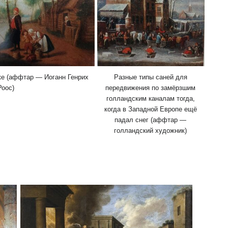
ке (аффтар — Иоганн Генрих
Разные типы саней для
Роос)
передвижения по замёрзшим
голландским каналам тогда,
когда в Западной Европе ещё
падал снег (аффтар —
голландский художник)