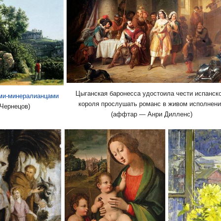
Цыганская баронесса удостоила чести испанск
ми-минералианцами
короля прослушать романс в живом исполнен
Чернецов)
(аффтар — Анри Дилленс)