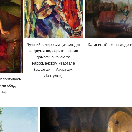
Лучший в мире сыщик следит
Катание тёлок на лодоч
за двумя подозрительными
дамами в каком-то
наркоманском квартале
(аффтар — Аристарх
Лентулов)
испортилось
о на обед
ффтар —