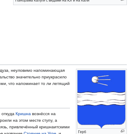
Панорама Калуги с видами на Юг и на Кали
едуза, неуловимо напоминающая
чальство значительно приукрасило
ми, что напоминает то ли летящий
, откуда
Кришна
вознёсся на
роили на этом месте ступу, а
князь, привлечённый кришнаитскими
Герб
ее название
Стояние на Угре
, и