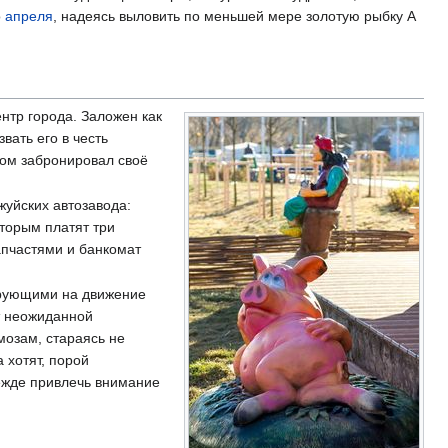
о
апреля
, надеясь выловить по меньшей мере золотую рыбку А
нтр города. Заложен как
вать его в честь
зом забронировал своё
уйских автозавода:
торым платят три
апчастями и банкомат
ирующими на движение
т неожиданной
мозам, стараясь не
 хотят, порой
ежде привлечь внимание