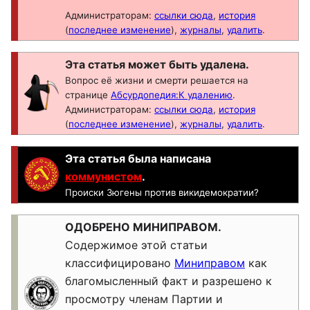
Администраторам:
ссылки сюда
,
история
(
последнее изменение
),
журналы
,
удалить
.
Эта статья может быть удалена.
Вопрос её жизни и смерти решается на
странице
Абсурдопедия:К удалению
.
Администраторам:
ссылки сюда
,
история
(
последнее изменение
),
журналы
,
удалить
.
Эта статья была написана
коммунистом
.
Происки Зюгены против викидемократии?
ОДОБРЕНО МИНИПРАВОМ.
Содержимое этой статьи
классифицировано
Миниправом
как
благомысленный факт и разрешено к
просмотру членам Партии и