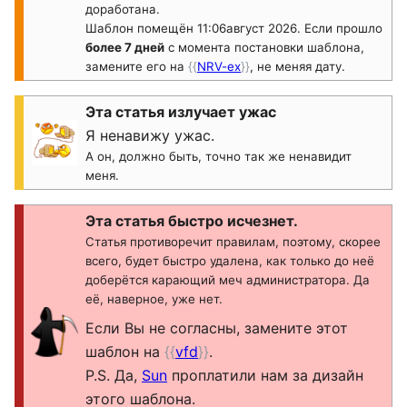
доработана.
Шаблон помещён 11:06август 2026. Если прошло
более 7 дней
с момента постановки шаблона,
замените его на
{{
NRV-ex
}}
, не меняя дату.
Эта статья излучает ужас
Я ненавижу ужас.
А он, должно быть, точно так же ненавидит
меня.
Эта статья быстро исчезнет.
Статья противоречит правилам, поэтому, скорее
всего, будет быстро удалена, как только до неё
доберётся карающий меч администратора. Да
её, наверное, уже нет.
Если Вы не согласны, замените этот
шаблон на
{{
vfd
}}
.
P.S. Да,
Sun
проплатили нам за дизайн
этого шаблона.