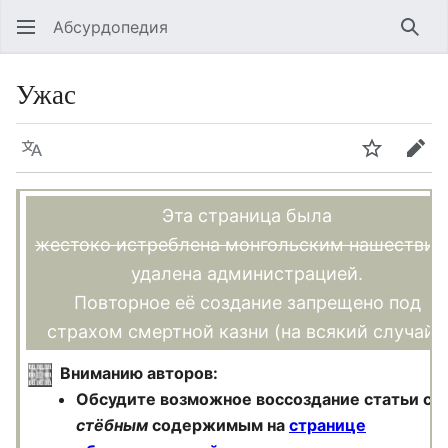
Абсурдопедия
Най
Ужас
Язык
Шпионит
Пра
Эта страница была
жестоко истреблена монгольским нашестви
удалена администрацией.
Повторное её создание запрещено под
страхом смертной казни (на всякий случай).
Вниманию авторов:
Обсудите возможное воссоздание статьи со
стёбным
содержимым на
странице