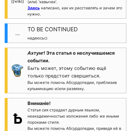
(или) 'кавычек'.
Здесь
написано,
как их расставлять
и
зачем это
нужно
.
TO BE CONTINUED
…
надеюсь
😏
Ахтунг!
Эта статья о неслучившемся
событии.
Быть может, этому событию ещё
только предстоит свершиться.
Вы можете помочь Абсурдопедии, приблизив
кульминацию и/или развязку.
Вниманіе!
Статья сия страдает дурным языком,
неакадемичностью изложения либо же иными
пороками стиля.
Вы можете помочь Абсурдопедии, приведя её в