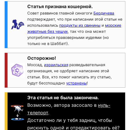
Статья признана кошерной.
Совет раввинов главной синагоги
Бердичева
подтверждает, что при написании этой статьи не
использовались
продукты из свинины
и
морские
животные без чешуи
, так что она может
употребляться правоверными иудеями (но
только не в Шаббат!).
Осторожно!
Моссад,
израильская
разведывательная
организация, не одобряет написание этой
статьи. Все, кто помог написать эту статью,
будут бесспощадно
устранены
!
Эта статья не была закончена.
Возможно, автора засосало в
нуль-
телепорт
.
Достаточно ли у тебя задниц, чтобы
рискнуть одной и отредактировать её?