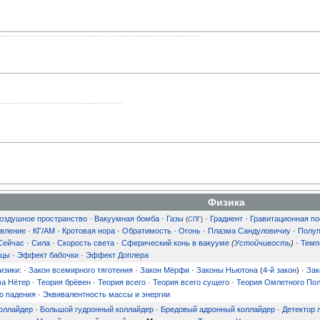
скиза карикатуриста была создана трёхмерная скульптура воображаемого инструмента из пенополистирола, которую установили а холле академии наук на всеобщее обозрение. По авторитетному мнению
Арины Родионовны
, все изображения, которые якобы сделаны через окуляр электронного микроскопа, на самом деле не более чем рисунки художника комиксов, выставляющего свои шедевры на Арбате.
итают этот инструмент вымышленным, наивные взрослые и дети склонны полагать, что он действительно существует и может «видеть» в 2 000 000 раз лучше, чем предметный микроскоп, который можно держать в руках или поставить у себя на столе.
Физика
оздушное пространство
·
Вакуумная бомба
·
Газы
·
Градиент
·
Гравитационная по
(
СПГ
)
вление
·
КГ/АМ
·
Кротовая нора
·
Обратимость
·
Огонь
·
Плазма Сандуловичиу
·
Полуп
Сейчас
·
Сила
·
Скорость света
·
Сферический конь в вакууме
(
Устойчивость
)
·
Темп
ицы
·
Эффект бабочки
·
Эффект Доплера
изики
: ·
Закон всемирного тяготения
·
Закон Мёрфи
·
Законы Ньютона
(
4-й закон
) ·
Зак
а Нётер
·
Теория брёвен
·
Теория всего
·
Теория всего сущего
·
Теория Омлетного По
о падения
·
Эквивалентность массы и энергии
оллайдер
·
Большой гудронный коллайдер
·
Бредовый адронный коллайдер
·
Детектор 