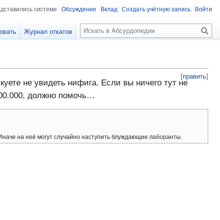
едставились системе
Обсуждение
Вклад
Создать учётную запись
Войти
П
овать
Журнал откатов
о
и
с
к
[
править
]
уете не увидеть нифига. Если вы ничего тут не
00.000, должно помочь…
Иначе на неё могут случайно наступить блуждающие лаборанты.