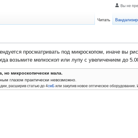
Вы не пр
Читать
Вандализир
ндуется просматривать под микроскопом, иначе вы риск
огда возьмите
мелкоскоп
или лупу с увеличением до 5.0
а, но
микроскопически
мала.
ным глазом практически невозможно.
дии, расширив статью до 4
смБ
или закупив новое оптическое оборудование. 