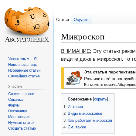
Статья
Осудить
Микроскоп
Перейти
Перейти
ВНИМАНИЕ:
Эту статью рекоме
к
к
видите даже в микроскоп, то т
Указатель А — Я
навигации
поиску
Новые страницы
Избранные статьи
Эта статья перспективн
Случайная статья
Различить её невооружён
Вы можете помочь Абсурдопе
Участие
Свежие правки
Микроскоп
ст. сл.
Мелкоскопъ
от
др.-греч.
Μαλεν'κιυ
— микрос и
др.-греч.
σμοτρυθ
— скопео, скопец) — устройство для просмотра микростатей хорошо вооружённым сглазом. Именно с помощью него админы Абсурдопедии рассматривают маленькие донельзя статьи и, что характерно, просмотр микростатей этим устройством таки помогает админам.
Содержание
Справка
Форум
1
История
Песочница
2
Виды микроскопов
Многоязычие
3
Как работает микроскоп
Нужные статьи
4
См. также
Создать статью