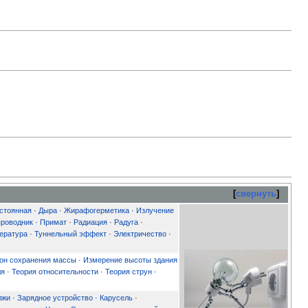
свернуть
стоянная
·
Дыра
·
Жирафогерметика
·
Излучение
роводник
·
Примат
·
Радиация
·
Радуга
·
ература
·
Туннельный эффект
·
Электричество
·
он сохранения массы
·
Измерение высоты здания
ля
·
Теория относительности
·
Теория струн
·
лжи
·
Зарядное устройство
·
Карусель
·