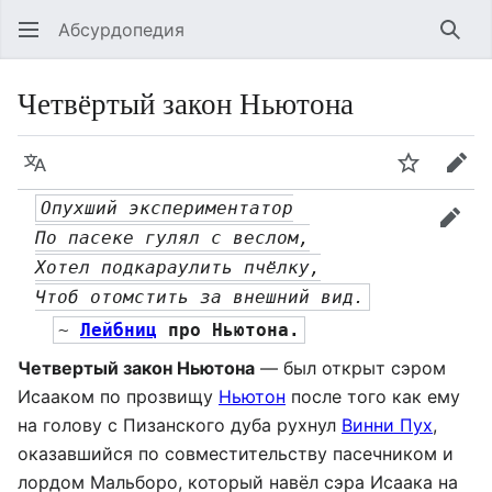
Абсурдопедия
Най
Четвёртый закон Ньютона
Язык
Шпионит
Пра
Опухший экспериментатор
прав
По пасеке гулял с веслом,
Хотел подкараулить пчёлку,
Чтоб отомстить за внешний вид.
~ 
Лейбниц
 про Ньютона.
Четвертый закон Ньютона
— был открыт сэром
Исааком по прозвищу
Ньютон
после того как ему
на голову с Пизанского дуба рухнул
Винни Пух
,
оказавшийся по совместительству пасечником и
лордом Мальборо, который навёл сэра Исаака на