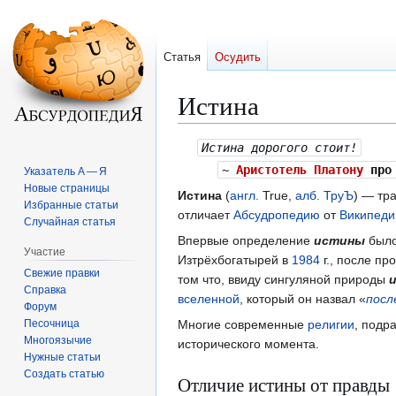
Статья
Осудить
Истина
Перейти
Перейти
Истина дорогого стоит!
к
к
~
Аристотель Платону
про 
Указатель А — Я
навигации
поиску
Новые страницы
Истина
(
англ.
True,
алб.
ТруЪ
) — тр
Избранные статьи
отличает
Абсудропедию
от
Википеди
Случайная статья
Впервые определение
истины
было
Участие
Изтрёхбогатырей в
1984
г., после п
Свежие правки
том что, ввиду сингуляной природы
Справка
вселенной
, который он назвал «
посл
Форум
Песочница
Многие современные
религии
, под
Многоязычие
исторического момента.
Нужные статьи
Создать статью
Отличие истины от правды