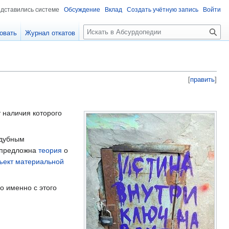
едставились системе
Обсуждение
Вклад
Создать учётную запись
Войти
П
овать
Журнал откатов
о
и
с
к
[
править
]
 наличия которого
дубным
а предложна
теория
о
ъект материальной
о именно с этого