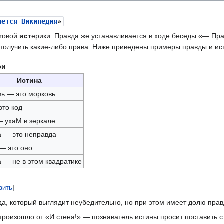
яется Википедия
»
т
овой
ист
ерики. Правда же устанавливается в ходе беседы «— Пра
 получить какие-либо права. Ниже приведены примеры правды и ис
си
Истина
ь — это морковь
это код
 ухаМ в зеркале
 — это неправда
— это оно
 — не в этом квадратике
вить
]
да, который выглядит неубедительно, но при этом имеет долю пр
 произошло от «И стена!» — познаватель истины просит поставить 