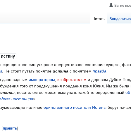
Вы не пр
Читать
Вандализир
Истину
ансцендентное сингулярное аперцептивное состояние сущего, факт
и
. Не стоит путать понятие
истина
с понятием
правда
.
 дано видным
императором
,
изобретателем
и деревом Дубом Под
робуждения того от предвкушения поедания коня Юлия. Им же был
истины
, носителем ее может выступать какой-то определенный
об
едняя инстанция
».
разумевающие наличие
единственного носителя Истины
берут начал
[
править
]