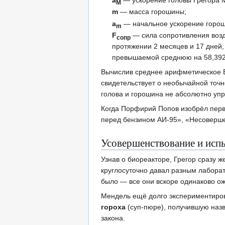
М
m
— масса горошины;
a
— начальное ускорение горо
m
F
— сила сопротивления возд
сопр
протяжении 2 месяцев и 17 дней
превышаемой среднюю на 58,392
Вычислив среднее арифметическое 
свидетельствует о необычайной точн
голова и горошина не абсолютно упр
Когда Порфирий Попов изобрёл перв
перед бензином АИ-95», «Несоверше
Усовершенствование и исп
Узнав о биореакторе, Грегор сразу ж
круглосуточно давал разным лаборат
было — все они вскоре одинаково ож
Мендель ещё долго экспериментиров
гороха
(суп-пюре), получившую назв
закона.