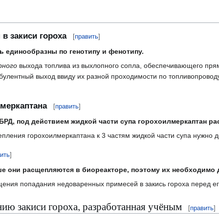
в закиси гороха
[
править
]
 единообразны по генотипу и фенотипу.
рного
выхода топлива из выхлопного сопла, обеспечивающего прям
булентный выход ввиду их разной проходимости по топливопровод
лмеркаптана
[
править
]
 БРД, под действием жидкой части супа горохоилмеркаптан ра
пления горохоилмеркаптана к 3 частям жидкой части супа нужно до
ить
]
е они расщепляются в биореакторе, поэтому их необходимо 
ения попадания недоваренных примесей в закись гороха перед ег
ию закиси гороха, разработанная учёным
[
править
]