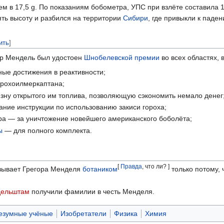
ем в 17,5 g. По показаниям бобометра, УПС при взлёте составила 1
ять высоту и разбился на территории
Сибири
, где привыкли к паде
ить
]
ор Мендель был удостоен
Шнобелевской премии
во всех областях, в
ные достижения в реактивности;
орохоилмеркаптана;
изну открытого им топлива, позволяющую сэкономить немало денег
ание инструкции по использованию закиси гороха;
ира — за уничтожение новейшего американского боболёта;
ы
— для полного комплекта.
[
Правда
, что ли? ]
зывает Грегора Менделя
ботаником
только потому, 
дельштам
получили фамилии в честь Менделя.
езумные учёные
Изобретатели
Физика
Химия