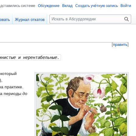
едставились системе
Обсуждение
Вклад
Создать учётную запись
Войти
П
овать
Журнал откатов
о
и
с
к
[
править
]
инистые и нерентабельные.
, который
),
а практике.
 на периоды
до