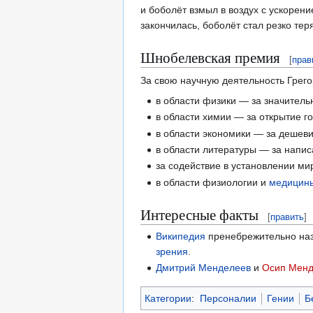
и боболёт взмыл в воздух с ускорени
закончилась, боболёт стал резко тер
Шнобелевская премия
[
прав
За свою научную деятельность Грег
в области физики — за значитель
в области химии — за открытие г
в области экономики — за дешев
в области литературы — за напис
за содействие в установлении м
в области физиологии и
медицин
Интересные факты
[
править
]
Википедия
пренебрежительно на
зрения
.
Дмитрий Менделеев
и
Осип Мен
Категории
:
Персоналии
Гении
Б