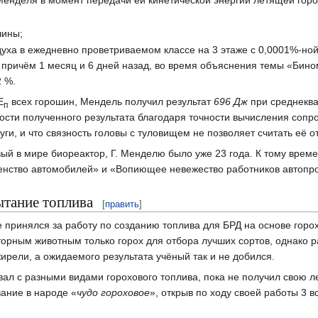
шины;
уха в ежедневно проветриваемом классе на 3 этаже с 0,0001%-ной
, причём 1 месяц и 6 дней назад, во время объяснения темы «Бин
 %.
Е
всех горошин, Мендель получил результат
696 Дж
при среднеква
п
ости полученного результата благодаря точности вычисления сопро
уги, и что связность головы с туловищем не позволяет считать её
ый в мире биореактор, Г. Менделю было уже 23 года. К тому врем
нство автомобилей» и «Вопиющее невежество работников автопро
ытание топлива
[
править
]
е принялся за работу по созданию топлива для БРД на основе горо
орным животным только горох для отбора лучших сортов, однако р
ирели, а ожидаемого результата учёный так и не добился.
ал с разными видами горохового топлива, пока не получил свою 
ание в народе «
чудо гороховое
», открыв по ходу своей работы 3 