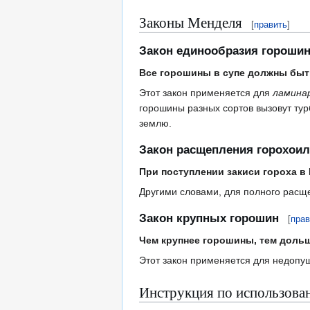
Законы Менделя
[
править
]
Закон единообразия горошин 
Все горошины в супе должны быть
Этот закон применяется для
ламина
горошины разных сортов вызовут тур
землю.
Закон расщепления горохои
При поступлении закиси гороха в
Другими словами, для полного расще
Закон крупных горошин
[
прав
Чем крупнее горошины, тем дольш
Этот закон применяется для недопущ
Инструкция по использован