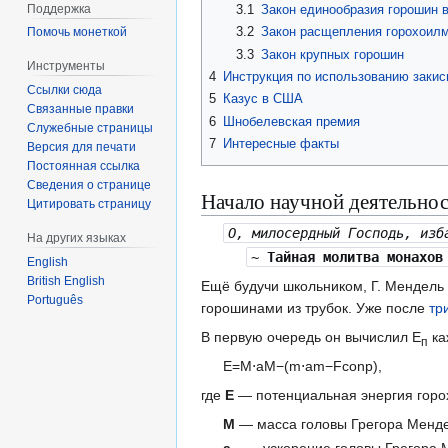
Поддержка
3.1
Закон единообразия горошин в
3.2
Закон расщепления горохоил
Помочь монеткой
3.3
Закон крупных горошин
Инструменты
4
Инструкция по использованию закис
Ссылки сюда
5
Казус в США
Связанные правки
6
Шнобелевская премия
Служебные страницы
7
Интересные факты
Версия для печати
Постоянная ссылка
Сведения о странице
Начало научной деятельно
Цитировать страницу
О, милосердный Господь, изб
На других языках
~
Тайная молитва монахов
English
British English
Ещё будучи школьником, Г. Мендель 
Português
горошинами из трубок. Уже после
тр
В первую очередь он вычислил Е
ка
п
E
=
M
⋅
a
M
−
(
m
⋅
a
m
−
F
c
o
n
p
)
,
где
Е
— потенциальная энергия горо
М
— масса головы Грегора Менд
а
— ускорение головы Грегора 