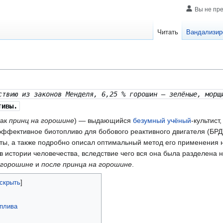
Вы не пр
Читать
Вандализир
ствию из законов Менделя, 6,25 % горошин — зелёные, морщ
тивы.
как
принц на горошине
) — выдающийся
безумный учёный
-культист
ффективное биотопливо для бобового реактивного двигателя (БРД
ты, а также подробно описал оптимальный метод его применения н
в истории человечества, вследствие чего вся она была разделена
 горошине
и
после принца на горошине
.
оплива