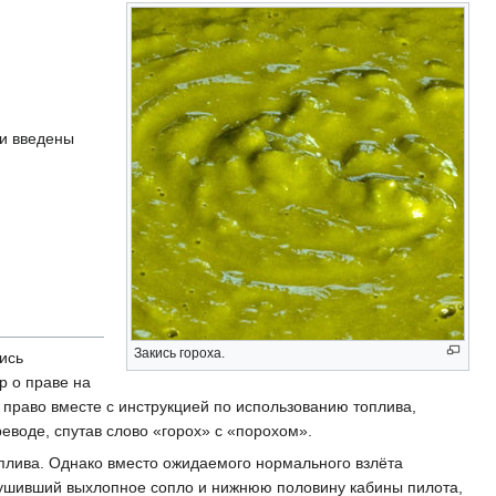
ии введены
Закись гороха.
ись
р о праве на
 право вместе с инструкцией по использованию топлива,
воде, спутав слово «горох» с «порохом».
оплива. Однако вместо ожидаемого нормального взлёта
ушивший выхлопное сопло и нижнюю половину кабины пилота,