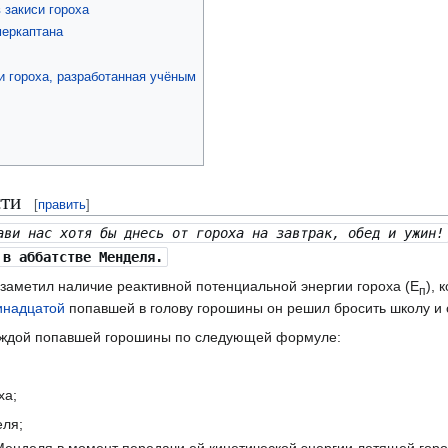
 закиси гороха
меркаптана
и гороха, разработанная учёным
сти
[
править
]
ави нас хотя бы днесь от гороха на завтрак, обед и ужин!
 в аббатстве Менделя.
заметил наличие реактивной потенциальной энергии гороха (Е
), 
п
инадцатой
попавшей в голову горошины он решил бросить школу и 
ждой попавшей горошины по следующей формуле:
ха;
еля;
Менделя в момент передачи ей кинетической энергии летящей гор