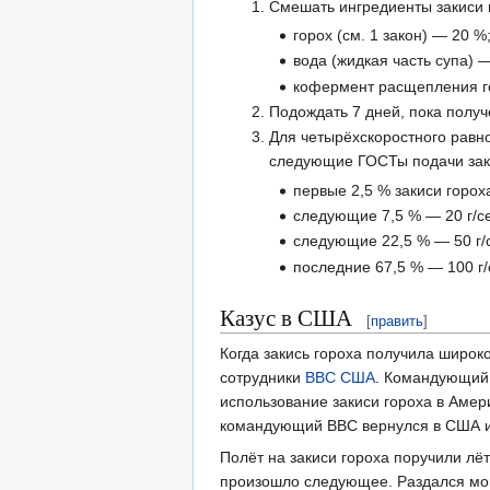
Смешать ингредиенты закиси 
горох (см. 1 закон) — 20 %
вода (жидкая часть супа) —
кофермент расщепления г
Подождать 7 дней, пока полу
Для четырёхскоростного равн
следующие ГОСТы подачи заки
первые 2,5 % закиси гороха
следующие 7,5 % — 20 г/се
следующие 22,5 % — 50 г/с
последние 67,5 % — 100 г/
Казус в США
[
править
]
Когда закись гороха получила широк
сотрудники
ВВС
США
. Командующий 
использование закиси гороха в Амер
командующий ВВС вернулся в США и 
Полёт на закиси гороха поручили лё
произошло следующее. Раздался мощ