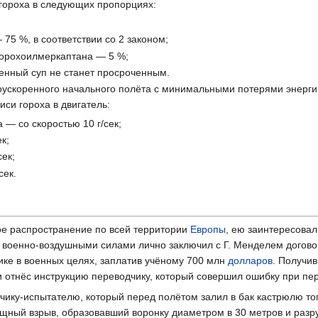
гороха в следующих пропорциях:
;
 75 %, в соответствии со 2 законом;
орохоилмеркаптана — 5 %;
ченный суп не станет просроченным.
оускоренного начального полёта с минимальными потерями энерг
си гороха в двигатель:
 — со скоростью 10 г/сек;
к;
ек;
сек.
ое распространение по всей территории
Европы
, ею заинтересовал
военно-воздушными силами лично заключил с Г. Менделем догово
ике в военных целях, заплатив учёному 700 млн
долларов
. Получив
отнёс инструкцию переводчику, который совершил ошибку при пере
тчику-испытателю, который перед полётом залил в бак кастрюлю т
ный взрыв, образовавший воронку диаметром в 30 метров и разр