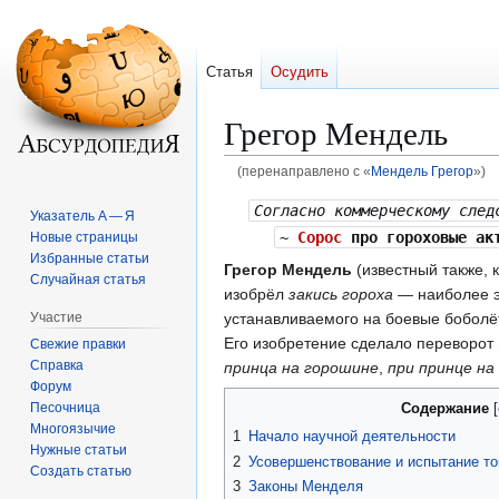
Статья
Осудить
Грегор Мендель
(перенаправлено с «
Мендель Грегор
»)
Перейти
Перейти
Согласно коммерческому след
Указатель А — Я
к
к
~
Сорос
про гороховые ак
Новые страницы
навигации
поиску
Избранные статьи
Грегор Мендель
(известный также, 
Случайная статья
изобрёл
закись гороха
— наиболее э
Участие
устанавливаемого на боевые боболё
Его изобретение сделало переворот 
Свежие правки
Справка
принца на горошине
,
при принце на
Форум
Песочница
Содержание
Многоязычие
1
Начало научной деятельности
Нужные статьи
2
Усовершенствование и испытание т
Создать статью
3
Законы Менделя