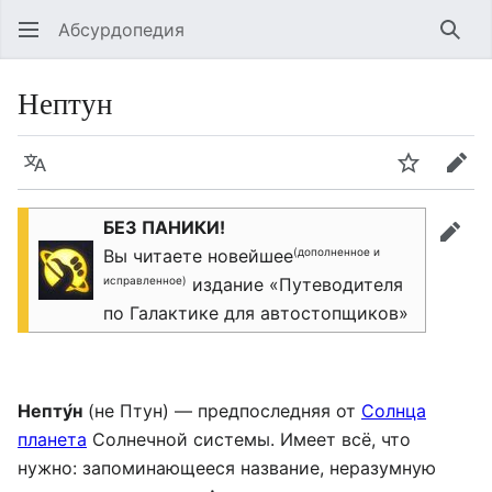
Абсурдопедия
Най
Нептун
Язык
Шпионит
Пра
БЕЗ ПАНИКИ!
прав
(дополненное и
Вы читаете новейшее
исправленное)
издание «Путеводителя
по Галактике для автостопщиков»
Непту́н
(не Птун) — предпоследняя от
Солнца
планета
Солнечной системы. Имеет всё, что
нужно: запоминающееся название, неразумную