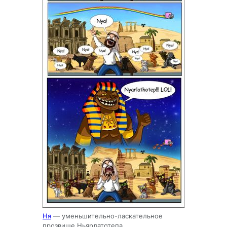
Ня
— уменьшительно-ласкательное
прозвище Ньярлатотепа