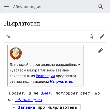
Абсурдопедия
Най
Ньярлатотеп
Язык
Шпионит
Пра
прав
Для людей с оригинально извращённым
чувством юмора так называемые
«эксперты» из
Википедии
предлагают
статью под названием
Ньярлатотеп
Ползёт, а не 
змея
, поглощает свет, но 
не 
чёрная дыра
.
~ 
Загадка
 про Ньярлатотепа.