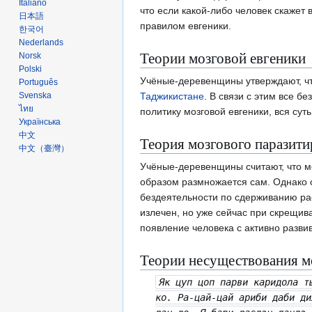
Italiano
что если какой-либо человек скажет 
日本語
правилом евгеники.
한국어
Nederlands
Теории мозговой евгеники
Norsk
Polski
Учёные-деревенщины утверждают, что
Português
Svenska
Таджикистане
. В связи с этим все б
ไทย
политику мозговой евгеники, вся сут
Українська
中文
Теория мозгового паразит
中文（臺灣）
Учёные-деревенщины считают, что мо
образом размножается сам. Однако 
бездеятельности по сдерживанию рас
излечен, но уже сейчас при скрещив
появление человека с активно разв
Теории несуществования м
Як цуп цоп парви каридола т
ко. Ра-цай-цай ариби даби ди