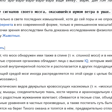
яло ара-вара-вара-вара-вара вади вияву. Барис дан лэн ла
 сигналов своего мозга, оказавшейся шумом ветра в ушах.
льно в свете последних измышлений, хотя до сей поры и не опро
фернета
в его современной форме, только в уменьшенном масштабе
точки зрения впоследствии была доказана исследованием физиоло
 у
Жывотных
.
ить
]
 что моск обнаружен ими также в спине (т. н.
спинной мосг
) и в н
стью строения организма обладают лица с высоким
IQ
, которым жмё
есной внутричерепной полости и располагается в других подходящ
ающей средой мозг иногда распределяется по этой среде с целью бо
мозгами»
).
отических видов двукрылых кровососущих насекомых (т. н.
«моски
у, мышцы, соединительную ткань, кости черепа и арахноидальную 
 с радостным жужжанием взлетают, сбиваются в тесные стаи, объе
 уравнения в частных производных, а также постигать суть бытия
ятся на берег Тихого океана и топятся в нём, предварительно отло