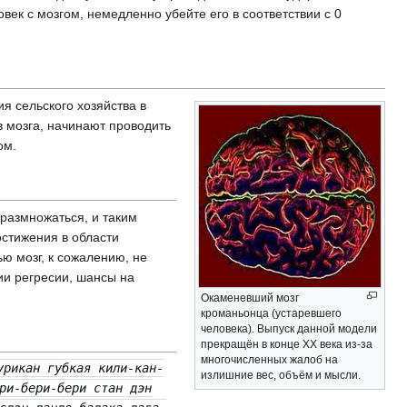
овек с мозгом, немедленно убейте его в соответствии с 0
я сельского хозяйства в
ов мозга, начинают проводить
ом.
 размножаться, и таким
стижения в области
ю мозг, к сожалению, не
ии регресии, шансы на
Окаменевший мозг
кроманьонца (устаревшего
человека). Выпуск данной модели
прекращён в конце XX века из-за
многочисленных жалоб на
урикан губкая кили-кан-
излишние вес, объём и мысли.
ри-бери-бери стан дэн