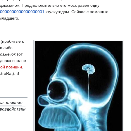
 доказано». Предположительно его моск равен одну
00000000000000000001
ктулхугодам. Сейчас с помощью
младшего.
 (прибитые к
в либо
озжечок
(от
однако вполне
кой позиции
.
ctroRat). В
на влиянию
воздействии