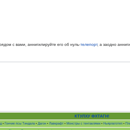
ядом с вами, аннигилируйте его об нуль-
телепорт
, а заодно анниг
КТУЛХУ
ФХТАГН!
д
•
Гончие псы Тиндала
•
Дагон
•
Лавкрафт
•
Монстры с тентаклями
•
Ньярлатотеп
•
Пл