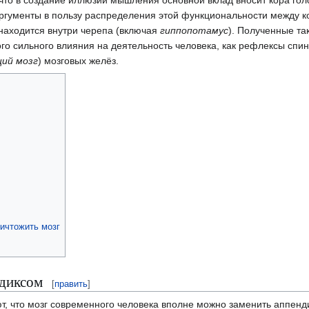
что в создание иллюзии мышления основной вклад вносит кора гол
аргументы в пользу распределения этой функциональности между к
 находится внутри черепа (включая
гиппопотамус
). Полученные та
го сильного влияния на деятельность человека, как рефлексы спи
ий мозг
) мозговых желёз.
ничтожить мозг
ндиксом
[
править
]
, что мозг современного человека вполне можно заменить аппенди