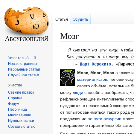
Статья
Осудить
Мозг
Перейти
Перейти
Я смотрел на эти лица чтобы
к
к
Как допущено в столице им, б
Указатель А — Я
навигации
поиску
Новые страницы
~
Дарт Херохито
. «Лириче
Избранные статьи
Моск
,
Мосг
,
Мосх
а также 
Случайная статья
материалистов
, человеческ
Участие
своего объёма, остальные 9
моску
люди
способны воображать, ч
Свежие правки
Справка
рефлексирующие интеллигенты способ
Форум
нуждаются в независимой экспериме
Песочница
от попыток заниматься такого рода 
Многоязычие
продвижение
по пути рекурсии
может
Нужные статьи
прекращению гарантийных обязател
Создать статью