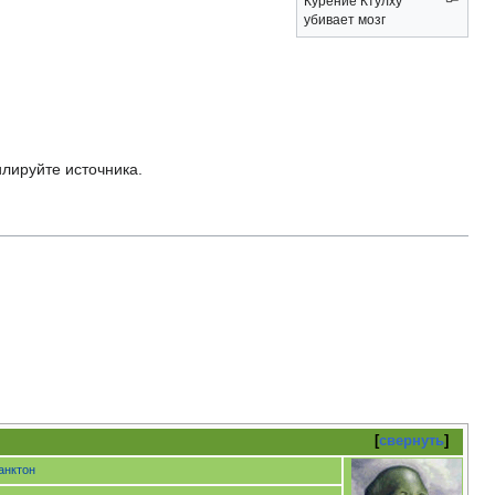
Курение Ктулху
убивает мозг
илируйте источника.
свернуть
анктон