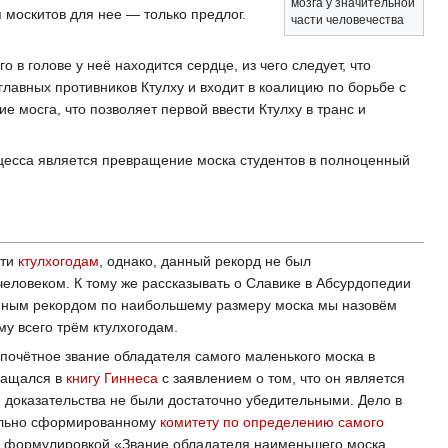
мозга у значительной
москитов для нее — только предлог.
части человечества
о в голове у неё находится сердце, из чего следует, что
главных противников Ктулху и входит в коалицию по борьбе с
ие мосга, что позволяет первой ввести Ктулху в транс и
роцесса является превращение моска студентов в полноценный
ати
ктулхогодам
, однако, данный рекорд не был
человеком. К тому же рассказывать о Славике в Абсурдопедии
анным рекордом по наибольшему размеру моска мы назовём
му всего трём ктулхогодам.
почётное звание обладателя самого маленького моска в
бращался в
книгу Гиннеса
с заявлением о том, что он является
 доказательства не были достаточно убедительными. Дело в
иально сформированному
комитету по определению самого
з с формулировкой «Звание обладателя наименьшего моска