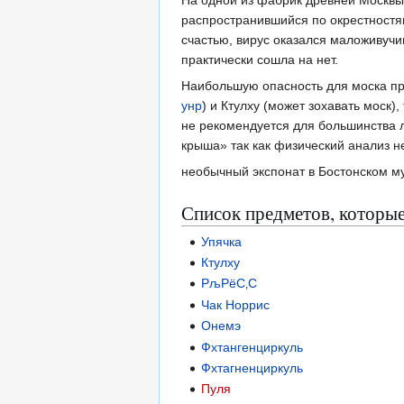
На одной из фабрик древней Москвы
распространившийся по окрестностям
счастью, вирус оказался маложивучи
практически сошла на нет.
Наибольшую опасность для моска пр
унр
) и Ктулху (может зохавать моск
не рекомендуется для большинства л
крыша» так как физический анализ н
необычный экспонат в Бостонском м
Список предметов, которы
Упячка
Ктулху
РљРёС‚С
Чак Норрис
Онемэ
Фхтангенциркуль
Фхтагненциркуль
Пуля