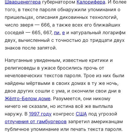
Шварценеггера
губернатором
Калорифера
. И более
того, в тексте пароля обнаружили упоминания о
пришельцах, описания диковинных технологий,
число зверя — 666, а также всех его ближайших
соседей — 665, 667,
пи
,
e
и натуральный логарифм
двух, вычисленный с точностью до тридцати двух
знаков после запятой.
Напуганные увиденным, известные критики и
религиоведы в ужасе бросились прочь от
нечеловеческих текстов пароля. Трое из них были
найдены мёртвыми в своих домах в ту же ночь,
двое других сошли с ума, и окончили свои дни в
Жёлто-Белом доме
. Разумеется, они никому
ничего не сказали, но истина всё же выплыла
наружу. В
1997 году
конгресс
США
под угрозой
отлучения от гамбургеров
запретил американцам
публичное упоминание или печать текста пароля.