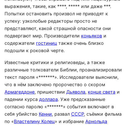
выражения, такие, как ****, ***** или даже ***.
Попытки остановить произвол не приводят к
успеху: узколобые редакторы просто не
представляют, какой страшной опасности они
подвергают мир. Производители
коньяков
и
содержатели
гостиниц
также очень близко
подошли к роковой черте.
Известные критики и религиоведы, а также
различные толкователи Библии, проанализировали
текст пароля «*******». Исследователи выяснили,
что в нём заключено пророчество о скором
Армагеддоне
, пришествии
Дьявола
,
конце света
и
падении курса
доллара
. Уже предсказанные
согласно паролю «*******» события включают в
себя убийство
Кенни
, развал
СССР
, съёмки фильма
по «
Властелину Колец
» и избрание
Арнольда