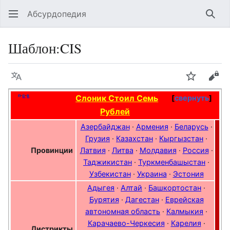
Абсурдопедия
Най
Шаблон
:
CIS
Язык
Шпионит
Поз
п
·
о
·
в
Слоник Стоил Семь
свернуть
Рублей
Азербайджан
·
Армения
·
Беларусь
·
Грузия
·
Казахстан
·
Кыргызстан
·
Провинции
Латвия
·
Литва
·
Молдавия
·
Россия
·
Таджикистан
·
Туркменбашыстан
·
Узбекистан
·
Украина
·
Эстония
Адыгея
·
Алтай
·
Башкортостан
·
Бурятия
·
Дагестан
·
Еврейская
автономная область
·
Калмыкия
·
Карачаево-Черкесия
·
Карелия
·
Дистрикты