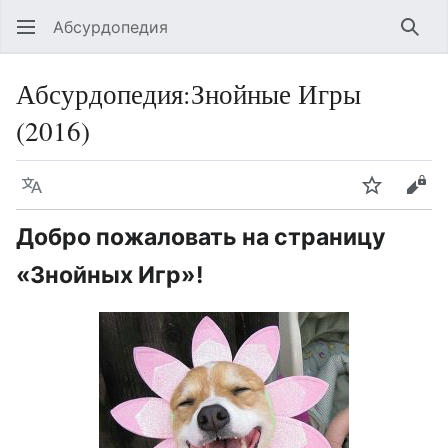
Абсурдопедия
Най
Абсурдопедия
:
Знойные Игры
(2016)
Язык
Шпионит
Поз
Добро пожаловать на страницу
«Знойных Игр»!