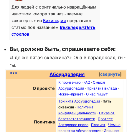
Для людей с оригинально извращённым
чувством юмора так называемые
«эксперты» из
Википедии
предлагают
статью под названием
Википедия:Пять
столпов
Вы, должно быть, спрашиваете себя:
«Где же пятая скважина?» Она в парадоксах, гы-
гы.
п
·
о
·
в
Абсурдопедия
свернуть
К прочтению
·
FAQ
·
Смысл
О проекте
Абсурдопедии
·
Привязка вклада
·
Искин-привет
·
О нас пишут
Три кита Абсурдопедии
·
Пять
скважин
·
Политика
конфиденциальности
·
Отказ от
безответственности
·
Протест
·
Политика
Авторское право
·
Плагиат
·
Чем не
является Абсурдопедия
·
Эпичное