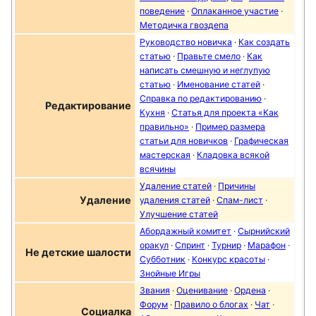
поведение
·
Оплаканное участие
·
Методичка гвоздепа
Руководство новичка
·
Как создать
статью
·
Правьте смело
·
Как
написать смешную и неглупую
статью
·
Именование статей
·
Справка по редактированию
·
Редактирование
Кухня
·
Статья для проекта «Как
правильно»
·
Пример размера
статьи для новичков
·
Графическая
мастерская
·
Кладовка всякой
всячины
Удаление статей
·
Причины
Удаление
удаления статей
·
Спам-лист
·
Улучшение статей
Абордажный комитет
·
Сырнийский
оракул
·
Спринт
·
Турнир
·
Марафон
·
Не детские шалости
Субботник
·
Конкурс красоты
·
Знойные Игры
Звания
·
Оценивание
·
Ордена
·
Форум
·
Правило о блогах
·
Чат
·
Социалка