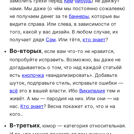
замолить грехи перед
Кем
-
нибудь
) не движут
нами. Мы даже (о чём мы постоянно сожалеем)
не получаем денег за те
баннеры
, которые вы
видите справа. Или слева, в зависимости от
того, какой у вас дизайн. В любом случае, их
получает дядя
Сэм
. Или тётя,
кто знает
?
Во-вторых
, если вам что-то не нравится,
попробуйте исправить. Возможно, вы даже не
догадываетесь о том, что над каждой статьёй
есть
кнопочка
«вандализировать». Добавьте
шуток, подправьте стиль, исправьте ошибки —
всё
это в вашей власти. Ибо
Википедия
тем и
живёт. А мы — пародия на них. Или они — на
нас.
Кто знает
? Весна покажет кто, что и на
кого..
В-третьих
, юмор — категория относительная.