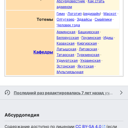
Абсурдовестник
·
Как стать
админом
Гимн
·
Логотип
(
редизайн
)
·
Маскот
·
Тотемы
Олтугезер
·
Эдвайсы
·
Смайлики
·
Человек года
Армянская
·
Башкирская
·
Белорусская
·
Грузинская
·
Идиш
·
Казахская
·
Киргизская
·
Латышская
·
Литовская
·
Кафедры
Татарская
·
Туркменская
·
Удмуртская
·
Украинская
·
Эстонская
·
Якутская
·
Мультиязычная
Последний раз редактировалась 7 лет назад
участником
Абсурдопедия
Содержание доступно по лицензии
CC BY-SA 4.0
(если