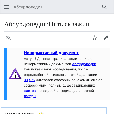
Абсурдопедия
Най
Абсурдопедия
:
Пять скважин
Язык
Шпионит
Поз
Ненормативный документ
Ахтунг! Данная страница входит в число
ненормативных документов
Абсурдопедии
.
Как показывают исследования, после
определённой психологической адаптации
99,9 %
читателей способны ознакомиться с её
содержимым, полным душераздирающих
фактов
, правдивой информации и прочей
лабуды
.
Короткие ссылки
: