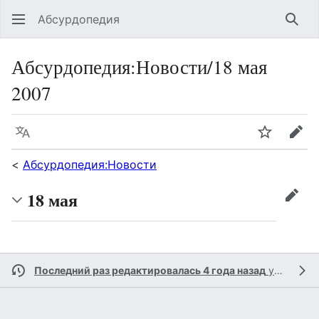
Абсурдопедия
Най
Абсурдопедия
:
Новости/18 мая
2007
Язык
Шпионит
Пра
<
Абсурдопедия:Новости
18 мая
прав
Последний раз редактировалась 4 года назад
участником