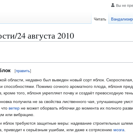
Вы не пр
Читать
Вандализир
сти/24 августа 2010
блок
[
править
]
кой области, недавно был выведен новый сорт яблок. Скороспелая,
 способностями. Помимо сочного ароматного плода, яблоня предс
в, кроме того, яблоня укрепляет почву и создаëт превосходную тень
новка получила не за свойства лиственного чая, улучшающие умст
 что
ветер
не может оборвать яблочки до момента их полного развит
ум или вибрацию.
 яблок требуются защитные меры: надевание строительных шлемов и
, приводит к серьëзным ушибам, или даже к сотрясению
мозга
.