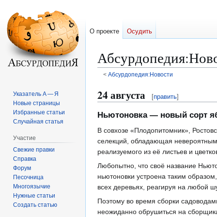
О проекте
Осудить
Абсурдопедия
:
Ново
<
Абсурдопедия:Новости
Перейти
Перейти
24 августа
Указатель А — Я
[
править
]
к
к
Новые страницы
навигации
поиску
Избранные статьи
Ньютоновка — новый сорт я
Случайная статья
В совхозе «Плодопитомник», Ростовс
Участие
селекций, обладающая невероятными
Свежие правки
реализуемого из еë листьев и цветко
Справка
Любопытно, что своë название Ньюто
Форум
ньютоновки устроена таким образом,
Песочница
Многоязычие
всех деревьях, реагируя на любой ш
Нужные статьи
Поэтому во время сборки садоводами
Создать статью
неожиданно обрушиться на сборщика