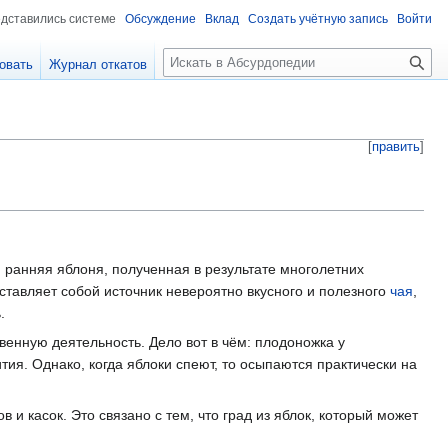
едставились системе
Обсуждение
Вклад
Создать учётную запись
Войти
П
овать
Журнал откатов
о
и
с
к
[
править
]
 ранняя яблоня, полученная в результате многолетних
тавляет собой источник невероятно вкусного и полезного
чая
,
.
венную деятельность. Дело вот в чëм: плодоножка у
ия. Однако, когда яблоки спеют, то осыпаются практически на
 касок. Это связано с тем, что град из яблок, который может