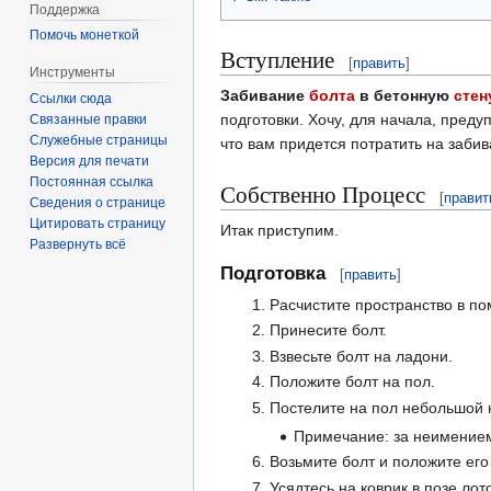
Поддержка
Помочь монеткой
Вступление
[
править
]
Инструменты
Забивание
болта
в бетонную
сте
Ссылки сюда
подготовки. Хочу, для начала, преду
Связанные правки
Служебные страницы
что вам придется потратить на забив
Версия для печати
Постоянная ссылка
Собственно Процесс
[
правит
Сведения о странице
Цитировать страницу
Итак приступим.
Развернуть всё
Подготовка
[
править
]
Расчистите пространство в по
Принесите болт.
Взвесьте болт на ладони.
Положите болт на пол.
Постелите на пол небольшой 
Примечание: за неимением
Возьмите болт и положите его
Усядтесь на коврик в позе лот