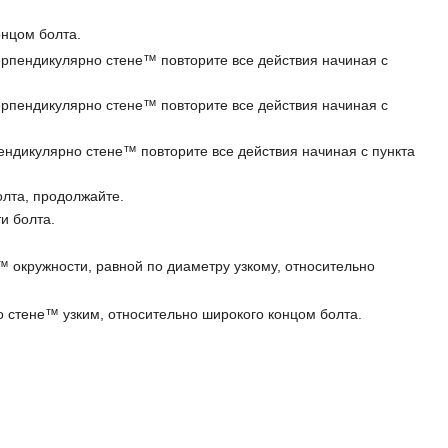
онцом болта.
ерпендикулярно стене™ повторите все действия начиная с
ерпендикулярно стене™ повторите все действия начиная с
ендикулярно стене™ повторите все действия начиная с пункта
лта, продолжайте.
и болта.
™ окружности, равной по диаметру узкому, относительно
о стене™ узким, относительно широкого концом болта.