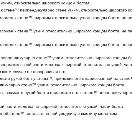
 узким, относительно широкого концом
болта
.
 к стене™ перпендикулярно стене узким, относительно широкого к
иложен к стене™ широким относительно узкого концом болта, не п
иложен к стене™ узким относительно широкого концом болта, не п
иложен к стене™ широким относительно узкого концом болта, перп
 перпендикулярно стене™ узким, относительно широкого концом бо
нцом железной части молотка к широкой, относительно узкой, част
в коем случае не поворачивая его.
ржите рукой болт у стены™, приложив его к нарисованной на стене
дикулярно стене™ узким, относительно широкого концом болта.
ак, возьмите рукой болт и приложите его к стене™ перпендикулярн
й части молотка по широкой, относительно узкой, части болта.
нной стене™, оставьте на ней уродливую вмятину молотком.