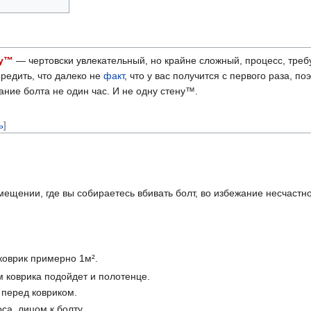
ну™
— чертовски увлекательный, но крайне сложный, процесс, тре
предить, что далеко не
факт
, что у вас получится с первого раза, по
ание болта не один час. И не одну стену™.
ь
]
мещении, где вы собираетесь вбивать болт, во избежание несчастно
коврик примерно 1м².
 коврика подойдет и полотенце.
 перед ковриком.
оса, лицом к болту.