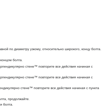
вной по диаметру узкому, относительно широкого, концу болта.
 концом болта.
ерпендикулярно стене™ повторите все действия начиная с
ерпендикулярно стене™ повторите все действия начиная с
ендикулярно стене™ повторите все действия начиная с пункта
лта, продолжайте.
и болта.