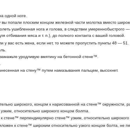
а одной ноге.
 вы попали плоским концом железной части молотка вместо широкой
олеть ушибленная нога и голова, в следствии умереннобыстрого —
ля отбивания мяcа и т. п.), до полного контакта с вашей головой.
и у вас есть жена, если нет, то можете пропустить пункты 48 — 51.
ль.
замажьте уродливую вмятину на бетонной стене™.
.
нанесенная на стену™ путем намазывания пальцем, высохнет.
.
тельно широкого, концом к нарисованной на стене™ окружности, ра
 узким, относительно широкого концом
болта
.
н к стене™ перпендикулярно стене™ узким, относительно широкого
иложен к стене™ широким относительно узкого концом болта, не п