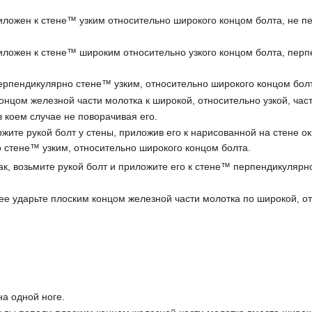
иложен к стене™ узким относительно широкого концом болта, не п
иложен к стене™ широким относительно узкого концом болта, перп
перпендикулярно стене™ узким, относительно широкого концом бол
нцом железной части молотка к широкой, относительно узкой, част
в коем случае не поворачивая его.
ржите рукой болт у стены, приложив его к нарисованной на стене о
 стене™ узким, относительно широкого концом болта.
ак, возьмите рукой болт и приложите его к стене™ перпендикулярн
е ударьте плоским концом железной части молотка по широкой, отн
а одной ноге.