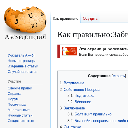
Как правильно
Осудить
Как правильно
:
Заб
Перейти
Перейти
Эта страница релевант
к
к
Если Вы перешли сюда добро
Указатель А — Я
навигации
поиску
Новые страницы
Избранные статьи
Случайная статья
Содержание
Участие
1
Вступление
Свежие правки
2
Собственно Процесс
Справка
2.1
Подготовка
Форум
2.2
Вбивание
Песочница
3
Заключение
Многоязычие
3.1
Болт вбит правильно
Нужные статьи
3.2
Болт вбит неправильно, либо 
Создать статью
4
См. также