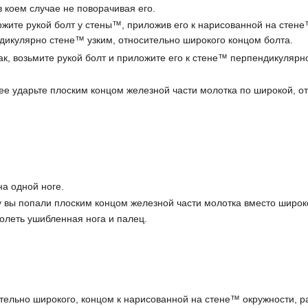
в коем случае не поворачивая его.
ржите рукой болт у стены™, приложив его к нарисованной на стене
дикулярно стене™ узким, относительно широкого концом болта.
ак, возьмите рукой болт и приложите его к стене™ перпендикулярн
е ударьте плоским концом железной части молотка по широкой, отн
а одной ноге.
 вы попали плоским концом железной части молотка вместо широкой
олеть ушибленная нога и палец.
.
тельно широкого, концом к нарисованной на стене™ окружности, ра