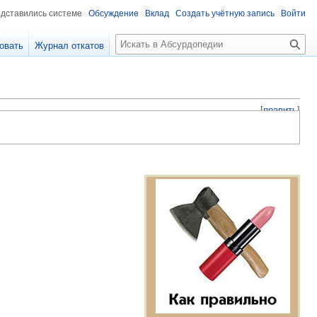
едставились системе
Обсуждение
Вклад
Создать учётную запись
Войти
П
овать
Журнал откатов
о
и
с
к
[
править
]