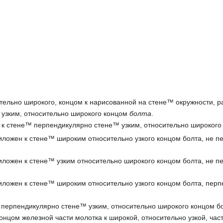
.
тельно широкого, концом к нарисованной на стене™ окружности, ра
 узким, относительно широкого концом
болта
.
н к стене™ перпендикулярно стене™ узким, относительно широкого
иложен к стене™ широким относительно узкого концом болта, не п
иложен к стене™ узким относительно широкого концом болта, не п
иложен к стене™ широким относительно узкого концом болта, перп
 перпендикулярно стене™ узким, относительно широкого концом бо
нцом железной части молотка к широкой, относительно узкой, част