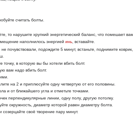
робуйте считать болты.
те, то нарушите хрупкий энергетический баланс, что помешает вам
помещение наполнилось энергией
инь
, вставайте.
 не почувствовали, подождите 5 минут, встаньте, поднимите коврик,
ш.
 точку, в которую вы бы хотели вбить болт.
рую вам надо вбить болт.
ими.
елите на 2 и приплюсуйте одну четвертую от его половины.
ола и от ближайшего угла и отметьте точками.
чек перпендикулярные линии, одну полу, другую потолку.
уйте окружность, диаметр которой равен диаметру болта.
и созерцайте своё творение пару минут.