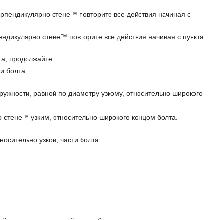
ерпендикулярно стене™ повторите все действия начиная с
ендикулярно стене™ повторите все действия начиная с пункта
та, продолжайте.
и болта.
кружности, равной по диаметру узкому, относительно широкого
о стене™ узким, относительно широкого концом болта.
осительно узкой, части болта.