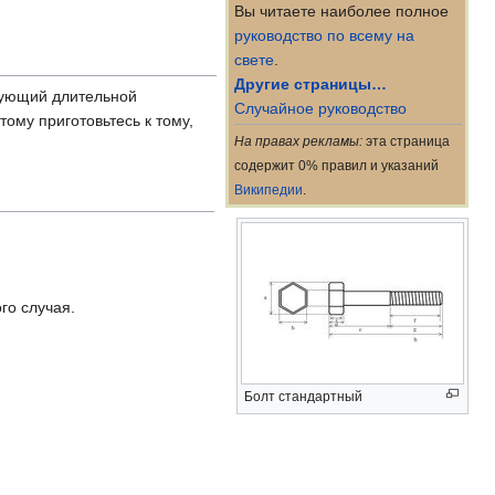
Вы читаете наиболее полное
руководство по всему на
свете
.
Другие страницы…
бующий длительной
Случайное руководство
этому приготовьтесь к тому,
На правах рекламы:
эта страница
содержит 0% правил и указаний
Википедии
.
го случая.
Болт стандартный