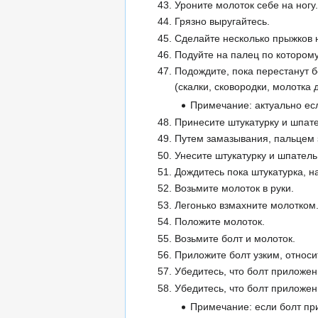
Уроните молоток себе на ногу.
Грязно выругайтесь.
Сделайте несколько прыжков н
Подуйте на палец по которому
Подождите, пока перестанут б
(скалки, сковородки, молотка д
Примечание: актуально есл
Принесите штукатурку и шпате
Путем замазывания, пальцем 
Унесите штукатурку и шпатель
Дождитесь пока штукатурка, 
Возьмите молоток в руки.
Легонько взмахните молотком
Положите молоток.
Возьмите болт и молоток.
Приложите болт узким, относи
Убедитесь, что болт приложен
Убедитесь, что болт приложе
Примечание: если болт пр