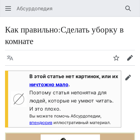
Абсурдопедия
Най
Как правильно
:
Сделать уборку в
комнате
Язык
Шпионит
Пра
В этой статье нет картинок, или их
прав
ничтожно мало
.
Поэтому статья непонятна для
людей, которые не умеют читать.
И это плохо.
Вы можете помочь Абсурдопедии,
впендюрив
иллюстративный материал.