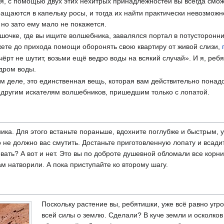
, с помощью двух этих нехитрых принадлежностей вы всегда сможет
щаются в капельку росы, и тогда их найти практически невозможн
 но зато ему мало не покажется.
шочке, где вы ищите волшебника, завалялся портал в потусторонни
жете до прихода помощи оборонять свою квартиру от живой слизи,
ёрт не шутит, возьми ещё ведро воды на всякий случай». И я, ребя
едром воды.
м деле, это единственная вещь, которая вам действительно понадо
другим искателям волшебников, пришедшим только с лопатой.
бника. Для этого встаньте пораньше, вдохните поглубже и быстрым,
 не должно вас смутить. Достаньте приготовленную лопату и всади
ать? А вот и нет. Это вы по доброте душевной обломали все корни
ам натворили. А пока приступайте ко второму шагу.
Поскольку растение вы, ребятишки, уже всё равно угроб
всей силы о землю. Сделали? В куче земли и осколков