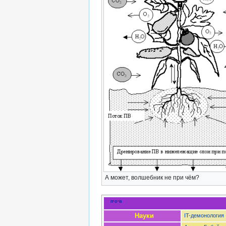
А может, волшебник не при чём?
п
·
о
·
в
Науки
IT-демонология