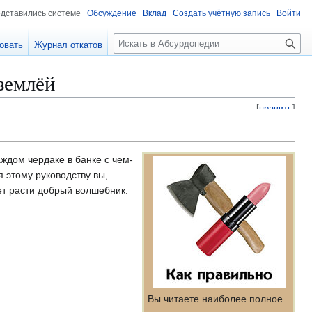
едставились системе
Обсуждение
Вклад
Создать учётную запись
Войти
П
овать
Журнал откатов
о
и
землёй
с
к
[
править
]
ждом чердаке в банке с чем-
я этому руководству вы,
ает расти добрый волшебник.
Вы читаете наиболее полное