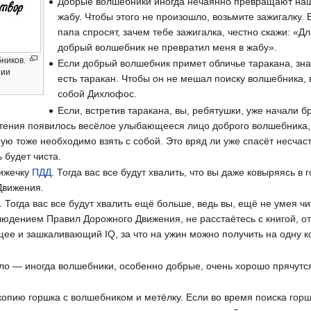
Добрые волшебники иногда нечаянно превращают наш
жабу. Чтобы этого не произошло, возьмите зажигалку.
папа спросят, зачем тебе зажигалка, честно скажи: «Дл
добрый волшебник не превратил меня в жабу».
ников.
Если добрый волшебник примет обличье таракана, знай
нии
есть таракан. Чтобы он не мешал поиску волшебника, 
собой Дихлофос.
Если, встретив таракана, вы, ребятушки, уже начали б
астения появилось весёлое улыбающееся лицо доброго волшебника,
рую тоже необходимо взять с собой. Это вряд ли уже спасёт несчас
 будет чиста.
нижечку
ПДД
. Тогда вас все будут хвалить, что вы даже ковыряясь в 
Движения.
. Тогда вас все будут хвалить ещё больше, ведь вы, ещё не умея чи
блюдением Правил Дорожного Движения, не расстаётесь с книгой, о
ущее и зашкаливающий IQ, за что на ужин можно получить на одну 
ло — иногда волшебники, особенно добрые, очень хорошо прячутся
опию горшка с волшебником и метёлку. Если во время поиска горш