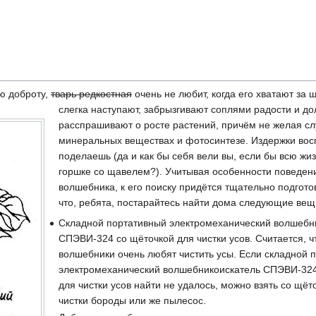
ю доброту,
тварь редкостная
очень не любит, когда его хватают за 
слегка наступают, забрызгивают соплями радости и до
расспрашивают о росте растений, причём не желая сл
минеральных веществах и фотосинтезе. Издержки восп
поделаешь (да и как бы себя вели вы, если бы всю жи
горшке со щавелем?). Учитывая особенности поведен
волшебника, к его поиску придётся тщательно подготов
что, ребята, постарайтесь найти дома следующие вещ
Складной портативный электромеханический волшебн
СПЭВИ-324 со щёточкой для чистки усов. Считается, 
волшебники очень любят чистить усы. Если складной 
электромеханический волшебникоискатель СПЭВИ-324
для чистки усов найти не удалось, можно взять со щёт
чистки бороды или же пылесос.