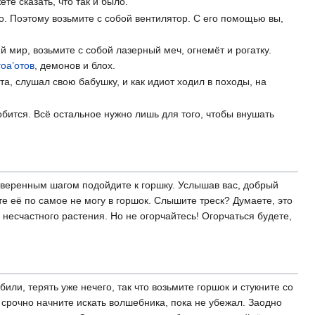
е сказать, что так и было.
о. Поэтому возьмите с собой вентилятор. С его помощью вы,
й мир, возьмите с собой лазерный меч, огнемёт и рогатку.
гоа’отов
, демонов и блох.
та, слушал свою бабушку, и как идиот ходил в походы, на
бится. Всё остальное нужно лишь для того, чтобы внушать
 уверенным шагом подойдите к горшку. Услышав вас, добрый
те её по самое не могу в горшок. Слышите треск? Думаете, это
 несчастного растения. Но не огорчайтесь! Огорчаться будете,
или, терять уже нечего, так что возьмите горшок и стукните со
 срочно начните искать волшебника, пока не убежал. Заодно