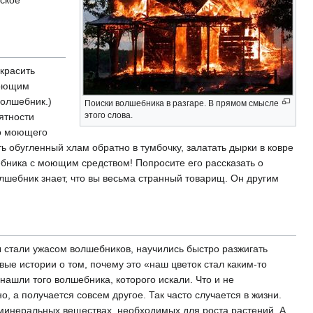
окрасить
моющим
волшебник.)
Поиски волшебника в разгаре. В прямом смысле
этого слова.
иятности
го моющего
ить обугленный хлам обратно в тумбочку, залатать дырки в ковре
ебника с моющим средством! Попросите его рассказать о
лшебник знает, что вы весьма странный товарищ. Он другим
ы стали ужасом волшебников, научились быстро разжигать
вые истории о том, почему это «наш цветок стал каким-то
нашли того волшебника, которого искали. Что и не
, а получается совсем другое. Так часто случается в жизни.
 минеральных веществах, необходимых для роста растений. А