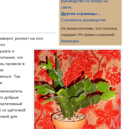
руководство по всему на
свете
.
Другие страницы…
Случайное руководство
На правах рекламы:
эта страница
содержит 0% правил и указаний
шиворот, роняют на пол,
Википедии
.
лго
ушать о
итания, что
знь провели в
ия
иться. Так
и:
икоискатель
что добрые
портативный
 со щёточкой
очкой для