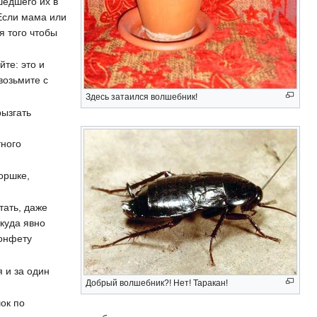
едшего их в
 Если мама или
я того чтобы
те: это и
возьмите с
Здесь затаился волшебник!
рызгать
тного
горшке,
тать, даже
ткуда явно
конфету
 и за один
Добрый волшебник?! Нет! Таракан!
ок по