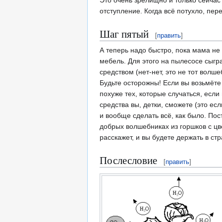
отступление. Когда всё потухло, пер
Шаг пятый
[
править
]
А теперь надо быстро, пока мама не
мебель. Для этого на пылесосе сыгр
средством (нет-нет, это не тот волш
Будьте осторожны! Если вы возьмёте
похуже тех, которые случаться, есл
средства вы, детки, сможете (это ес
и вообще сделать всё, как было. По
добрых волшебниках из горшков с цв
расскажет, и вы будете держать в ст
Послесловие
[
править
]