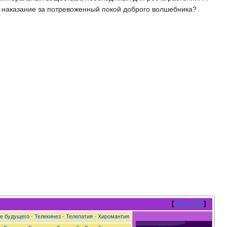
е наказание за потревоженный покой доброго волшебника?
свернуть
е будущего
·
Телекинез
·
Телепатия
·
Хиромантия