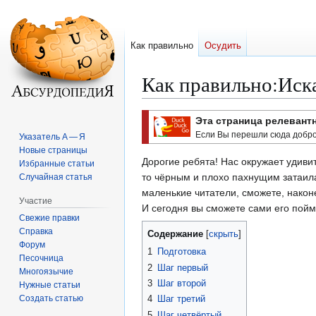
Как правильно
Осудить
Как правильно
:
Иск
Перейти
Перейти
Эта страница релевант
к
к
Если Вы перешли сюда добро
Указатель А — Я
навигации
поиску
Новые страницы
Дорогие ребята! Нас окружает удиви
Избранные статьи
то чёрным и плохо пахнущим затаилас
Случайная статья
маленькие читатели, сможете, наконе
Участие
И сегодня вы сможете сами его пойм
Свежие правки
Справка
Содержание
Форум
1
Подготовка
Песочница
2
Шаг первый
Многоязычие
3
Шаг второй
Нужные статьи
Создать статью
4
Шаг третий
5
Шаг четвёртый