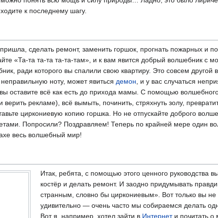
еходите к последнему шагу.
 пришла, сделать ремонт, заменить горшок, прогнать пожарных и п
айте «Та-та та-та та-та-там», и к вам явится добрый волшебник с 
ебник, ради которого вы спалили свою квартиру. Это совсем другой 
 неправильную ноту, может явиться
демон
, и у вас случаться непр
и вы оставите всё как есть до прихода мамы. С помощью волшебно
ли верить рекламе), всё вымыть, починить, стряхнуть золу, преврат
ставьте циркониевую копию горшка. Но не отпускайте доброго волш
етами. Попросили? Поздравляем! Теперь по крайней мере один во
рахе весь волшебный мир!
Итак, ребята, с помощью этого ценного руководства в
костёр и делать ремонт. И заодно придумывать правди
странным, словно бы циркониевым». Вот только вы не 
удивительно — очень часто мы собираемся делать одно
Вот я, например, хотел зайти в
Интернет
и почитать о