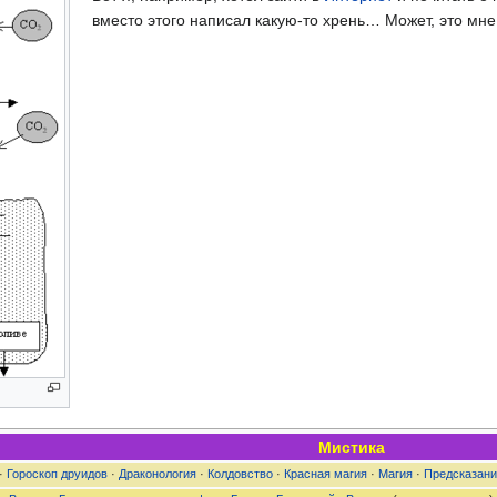
вместо этого написал какую-то хрень… Может, это мн
Мистика
·
Гороскоп друидов
·
Драконология
·
Колдовство
·
Красная магия
·
Магия
·
Предсказани