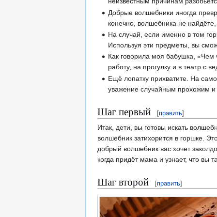
неизвестным причинам разобьётся
Добрые волшебники иногда превра
конечно, волшебника не найдёте,
На случай, если именно в том гор
Используя эти предметы, вы смо
Как говорила моя бабушка, «Чем ч
работу, на прогулку и в театр с в
Ещё лопатку прихватите. На само
уважение случайным прохожим и 
Шаг первый
[
править
]
Итак, дети, вы готовы искать волше
волшебник затихорится в горшке. Это
добрый волшебник вас хочет заколдов
когда придёт мама и узнает, что вы т
Шаг второй
[
править
]