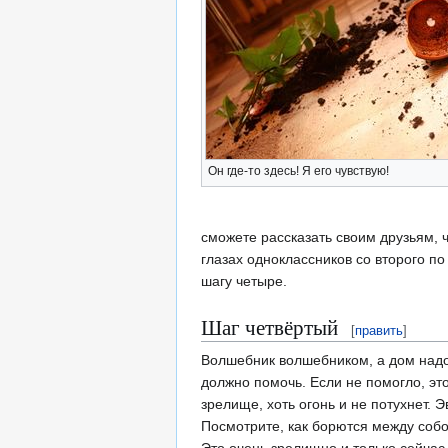
Он где-то здесь! Я его чувствую!
сможете рассказать своим друзьям, ч
глазах одноклассников со второго по
шагу четыре.
Шаг четвёртый
[
править
]
Волшебник волшебником, а дом надо 
должно помочь. Если не помогло, эт
зрелище, хоть огонь и не потухнет. 
Посмотрите, как борются между собо
Это очень зрелищно и только сейча