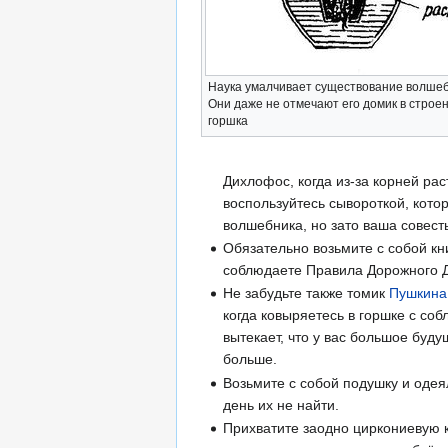
Наука умалчивает существование волшеб
Они даже не отмечают его домик в строе
горшка
Дихлофос, когда из-за корней р
воспользуйтесь сывороткой, кото
волшебника, но зато ваша совесть
Обязательно возьмите с собой к
соблюдаете Правила Дорожного 
Не забудьте также томик
Пушкина
когда ковыряетесь в горшке с со
вытекает, что у вас большое буд
больше.
Возьмите с собой подушку и одея
день их не найти.
Прихватите заодно циркониевую к