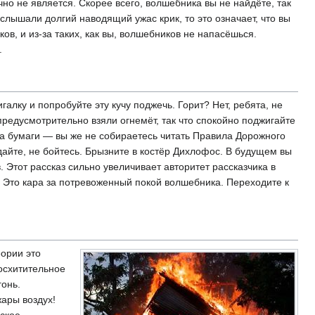
но не является. Скорее всего, волшебника вы не найдёте, так
слышали долгий наводящий ужас крик, то это означает, что вы
в, и из-за таких, как вы, волшебников не напасёшься.
.
игалку и попробуйте эту кучу поджечь. Горит? Нет, ребята, не
предусмотрительно взяли огнемёт, так что спокойно поджигайте
уда бумаги — вы же не собираетесь читать Правила Дорожного
дайте, не бойтесь. Брызните в костёр Дихлофос. В будущем вы
. Этот рассказ сильно увеличивает авторитет рассказчика в
а? Это кара за потревоженный покой волшебника. Переходите к
еории это
осхитительное
гонь.
жары воздух!
ское