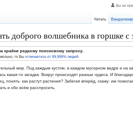
Вы не пр
Читать
Вандализир
ать доброго волшебника в горшке с 
на крайне редкому поисковому запросу.
вольно, то Вы
отличаетесь от 99,999% людей
.
тельный мир. Под каждым кустом, в каждом мусорном ведре и на ка
ь какая-то загадка. Вокруг происходят разные чудеса. И благодар
ц, понять: как растут растения? Забегая вперёд, скажу: им помог
ать и обо всём расспросить.