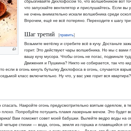
сбрызгивайте Дихлофосом то, что волшебником вот точ
что запускайте вентилятор и прислушайтесь. Если вы у
не очень внимательно искали волшебника среди осколко
Впрочем, ещё не всё потеряно. Переходите к шагу три
Шаг третий
[
править
]
Возьмите метёлку и сгребите всё в кучу. Достаньте заж
горит. Это действуют чары волшебника. Но мы с вами 
вашу кучу мусора. Чтобы огонь не погас, подкиньте т
Движения и Пушкина? Никто не собирается, так что ки
то если в огонь кинуть бутылку Дихлофоса в огонь, случается взрыв
 седьмой класс включительно. Ну что, у вас уже горит вся квартир
спасать. Накройте огонь предусмотрительно взятым одеялом, в т
о плохо. Попробуйте потушить пламя лазерным мечом. Это будет в
Эврика! Вам поможет совет моей бабушки. Вылейте ведро воды на о
й четыре стихии — вода, огонь, земля из горшка и плавящийся от 
с можно понять всю мощь и силу природы… Ладно, это было лириче