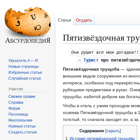
Статья
Осудить
Пятизвëздочная тр
Перейти
Перейти
Она рушит все мои догадки!!
к
к
~
Турист
про пятизвёздочн
Указатель А — Я
навигации
поиску
Новые страницы
Пятизвёздочная трущоба
— здание
Избранные статьи
внешним видом сооружения из многоч
Случайная статья
интереса, особенно под перекрëстн
Участие
рубящими предметами в руках. Очев
трущобы, набитой добром как богаты
Свежие правки
Справка
Чтобы в отель с узким проходом мо
Форум
хозяева Пятизвёздочной трущобы в 
Песочница
толстый, то сначала заходит он, а з
Многоязычие
Нужные статьи
Содержание
Создать статью
1
История пятизвёздочной трущобы