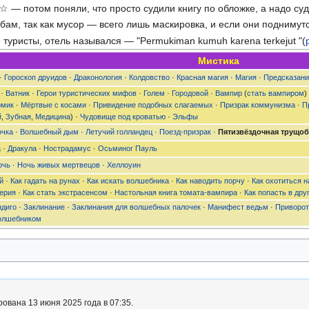
4☆ — потом поняли, что просто судили книгу по обложке, а надо су
бам, так как мусор — всего лишь маскировка, и если они поднимутс
е туристы, отель назывался — "Permukiman kumuh karena terkejut "(
Мистика
·
Гороскоп друидов
·
Драконология
·
Колдовство
·
Красная магия
·
Магия
·
Предсказани
·
Ватник
·
Герои туристических мифов
·
Голем
·
Городовой
·
Вампир
(
стать вампиром
)
омик
·
Мёртвые с косами
·
Привидение подобных слагаемых
·
Призрак коммунизма
·
П
й
,
Зубная
,
Медицина
) ·
Чудовище под кроватью
·
Эльфы
очка
·
Волшебный дым
·
Летучий голландец
·
Поезд-призрак
·
Пятизвëздочная трущоб
а
·
Дракула
·
Нострадамус
·
Осьминог Пауль
очь
·
Ночь живых мертвецов
·
Хеллоуин
й
·
Как гадать на рунах
·
Как искать волшебника
·
Как наводить порчу
·
Как охотиться н
ерия
·
Как стать экстрасенсом
·
Настольная книга томата-вампира
·
Как попасть в дру
ндиго
·
Заклинание
·
Заклинания для волшебных палочек
·
Манифест ведьм
·
Приворот
олшебником
ована 13 июня 2025 года в 07:35.