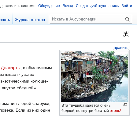
едставились системе
Обсуждение
Вклад
Создать учётную запись
Войти
П
овать
Журнал откатов
о
и
с
к
[
править
]
й
Джакарты
, с обманчивым
ватывает чувство
 экзотическими колюще-
 внутри «бедной»
внимания людей снаружи,
Эта трущоба кажется очень
овека. Если из них один
бедной, но внутри-богатый
отель!