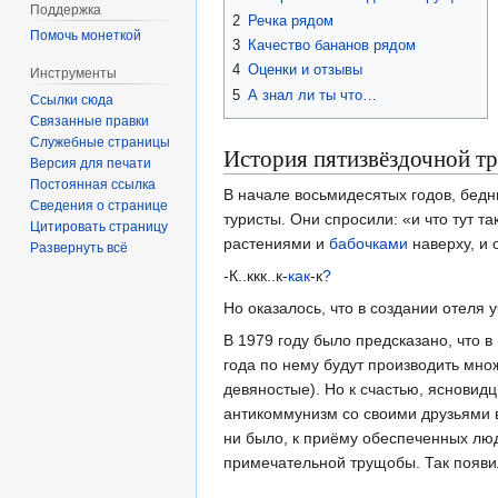
Поддержка
2
Речка рядом
Помочь монеткой
3
Качество бананов рядом
4
Оценки и отзывы
Инструменты
5
А знал ли ты что…
Ссылки сюда
Связанные правки
Служебные страницы
История пятизвёздочной 
Версия для печати
Постоянная ссылка
В начале восьмидесятых годов, бедн
Сведения о странице
туристы. Они спросили: «и что тут т
Цитировать страницу
растениями и
бабочками
наверху, и 
Развернуть всё
-К..ккк..к-
как
-к
?
Но оказалось, что в создании отеля 
В 1979 году было предсказано, что 
года по нему будут производить мно
девяностые). Но к счастью, ясновид
антикоммунизм со своими друзьями в
ни было, к приëму обеспеченных люд
примечательной трущобы. Так появи