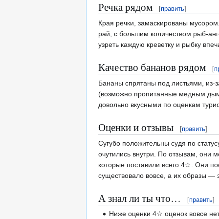
Речка рядом
[
править
]
Края речки, замаскированы мусором.
рай, с большим количеством рыб-ан
узреть каждую креветку и рыбку впеч
Качество бананов рядом
[
п
Бананы спрятаны под листьями, из-з
(возможно пропитанные медным дымо
довольно вкусными по оценкам турис
Оценки и отзывы
[
править
]
Сугубо положительны судя по стату
очутились внутри. По отзывам, они 
которые поставили всего 4☆. Они по
существовало вовсе, а их образы — 
А знал ли ты что…
[
править
]
Ниже оценки 4☆ оценок вовсе нет,