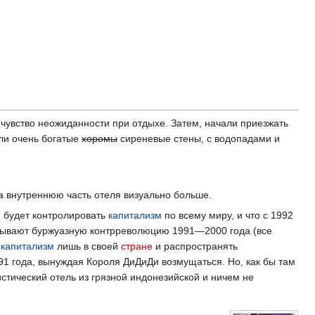
 чувство неожиданности при отдыхе. Затем, начали приезжать
ели очень богатые
хоромы
сиреневые стены, с водопадами и
а внутреннюю часть отеля визуально больше.
он будет контролировать
капитализм
по всему миру, и что с 1992
оказывают буржуазную контрреволюцию 1991—2000 года (все
ь
капитализм
лишь в своей
стране
и распространять
91 года, вынуждая Короля ДиДиДи возмущаться. Но, как бы там
стический отель из грязной индонезийской и ничем не