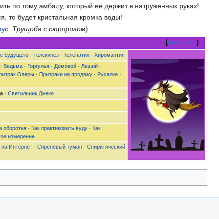
дить по тому амбалу, который еë держит в натруженных руках!
я, то будет кристальная кромка воды!
рус.
Трущоба с сюрпризом
).
свернуть
е будущего
·
Телекинез
·
Телепатия
·
Хиромантия
 ·
Ведьма
·
Горгулья
·
Домовой
·
Леший
·
ризрак Оперы
·
Призраки на продажу
·
Русалка
·
а
·
Светильник Джека
а оборотня
·
Как практиковать вуду
·
Как
гое измерение
 на Интернет
·
Сиреневый туман
·
Спиритический