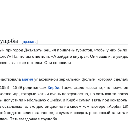
трущобы
[
править
]
ый пригород Джакарты решил привлечь туристов, чтобы у них было
акого?» На что им ответили: «А зайдите внутрь». Они зашли, и увид
очень высокие потолки. Они спросили:
участвовала
магия
упаковочной зеркальной фольги, которая сделал
в 1988—1989 родится сам
Кирби
. Также стало известно, что позже 
жество игр, которые хоть и очень поверхностно, но хоть как-то п
цы допустили небольшую ошибку, и Кирби сумел взять под контрол
 остальных только дистанционно на своём компьютере «Apple» 19
ей подготовились зараннее, и сумели создать роскошный капитали
лась Пятизвёздочная трущоба.