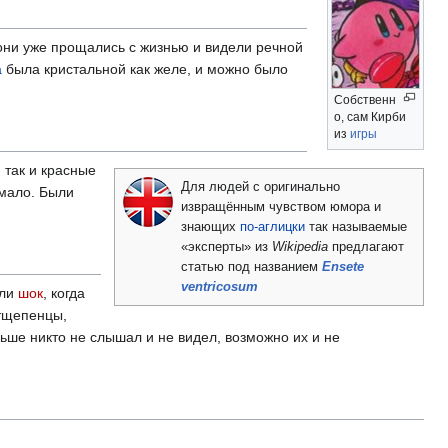
 они уже прощались с жизнью и видели речной
а
была кристальной как желе, и можно было
Собственн
о, сам Кирби
из
игры
 так и красные
Для людей с оригинально
 мало. Были
извращённым чувством юмора и
знающих
по-аглицки
так называемые
«эксперты» из
Wikipedia
предлагают
статью под названием
Ensete
ventricosum
али
шок
, когда
отщепенцы,
ьше никто не слышал и не видел, возможно их и не