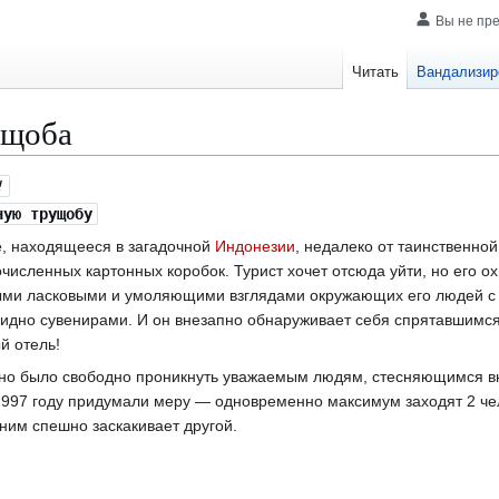
Вы не пр
Читать
Вандализир
ущоба
!
ую трущобу
, находящееся в загадочной
Индонезии
, недалеко от таинственно
исленных картонных коробок. Турист хочет отсюда уйти, но его ох
ыми ласковыми и умоляющими взглядами окружающих его людей с
идно сувенирами. И он внезапно обнаруживает себя спрятавшимся
й отель!
жно было свободно проникнуть уважаемым людям, стесняющимся 
1997 году придумали меру — одновременно максимум заходят 2 чел
а ним спешно заскакивает другой.