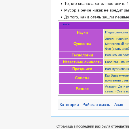
Те, кто сначала хотел поставить 
Мусор в речке никак не вредит ры
До того, как в отель зашли первы
п
·
о
·
в
Науки
IT-демонология
Ангел
·
Бабайка
Существа
Матюкливый гн
Фея
(
стать фее
Технологии
Волшебная пал
Известные личности
Баба-яга
·
Ванг
Праздники
Вальпургиева н
Как быть мумие
Советы
применять суев
Астрал
·
Дети и
Разное
сеанс
·
Стать в
Категории
:
Райская жизнь
Азия
Страница в последний раз была отредактир