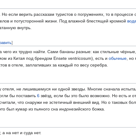
 Но если верить рассказам туристов о погружениях, то в процессе
гелов и потусторонней жизни. Под влажной блестящей кромкой
вод
атанную внутрь.
равить
]
а чего их трудно найти. Сами бананы разные: как стильные чёрные,
м из Китая под брендом Ensete ventricosum), есть и
обычные
, но
тов в отеле, заплативших за каждый по весу серебра.
су отеля, не лишившемуся ни одной звезды. Многие сначала испыт
могли бы поставить
6
звёзд, если бы это было возможно. Но есть и 
считали, что снаружи не эстетичный внешний вид. Но о таковых бол
это был кумар из пьяного сна индонезийского божка.
 а на нет и суда нет.