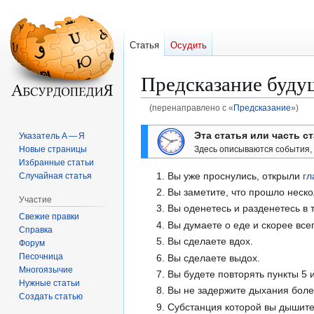
Статья
Осудить
Предсказание буду
(перенаправлено с «
Предсказание
»)
Перейти
Перейти
Эта статья или часть 
Указатель А — Я
к
к
Здесь описываются события,
Новые страницы
навигации
поиску
Избранные статьи
1. Вы уже проснулись, открыли
гл
Случайная статья
2. Вы заметите, что прошло нескол
Участие
3. Вы оденетесь и разденетесь в
Свежие правки
4. Вы думаете о еде и скорее все
Справка
5. Вы сделаете вдох.
Форум
Песочница
6. Вы сделаете выдох.
Многоязычие
7. Вы будете повторять пункты 5 и
Нужные статьи
8. Вы не задержите дыхания боле
Создать статью
9. Субстанция которой вы дышите