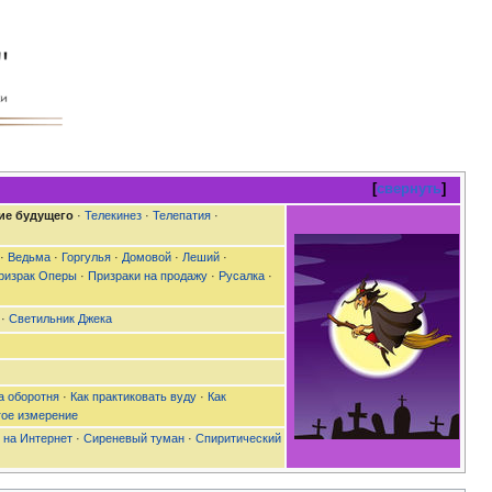
свернуть
ие будущего
·
Телекинез
·
Телепатия
·
 ·
Ведьма
·
Горгулья
·
Домовой
·
Леший
·
ризрак Оперы
·
Призраки на продажу
·
Русалка
·
·
Светильник Джека
а оборотня
·
Как практиковать вуду
·
Как
гое измерение
 на Интернет
·
Сиреневый туман
·
Спиритический