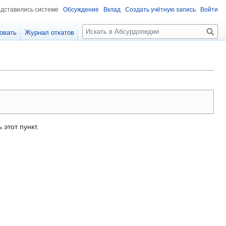
едставились системе
Обсуждение
Вклад
Создать учётную запись
Войти
П
овать
Журнал откатов
о
и
с
к
 этот пункт.