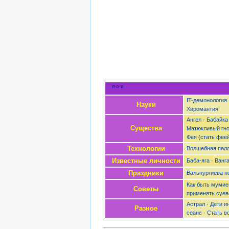
п
·
о
·
в
IT-демонология
Науки
Хиромантия
Ангел
·
Бабайка
Существа
Матюкливый гн
Фея
(
стать фее
Технологии
Волшебная пал
Известные личности
Баба-яга
·
Ванг
Праздники
Вальпургиева н
Как быть мумие
Советы
применять суев
Астрал
·
Дети и
Разное
сеанс
·
Стать в