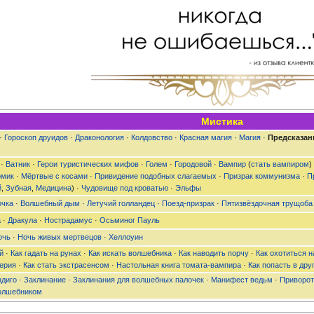
Мистика
·
Гороскоп друидов
·
Драконология
·
Колдовство
·
Красная магия
·
Магия
·
Предсказан
·
Ватник
·
Герои туристических мифов
·
Голем
·
Городовой
·
Вампир
(
стать вампиром
)
омик
·
Мёртвые с косами
·
Привидение подобных слагаемых
·
Призрак коммунизма
·
П
й
,
Зубная
,
Медицина
) ·
Чудовище под кроватью
·
Эльфы
очка
·
Волшебный дым
·
Летучий голландец
·
Поезд-призрак
·
Пятизвëздочная трущоба
а
·
Дракула
·
Нострадамус
·
Осьминог Пауль
очь
·
Ночь живых мертвецов
·
Хеллоуин
й
·
Как гадать на рунах
·
Как искать волшебника
·
Как наводить порчу
·
Как охотиться н
ерия
·
Как стать экстрасенсом
·
Настольная книга томата-вампира
·
Как попасть в дру
ндиго
·
Заклинание
·
Заклинания для волшебных палочек
·
Манифест ведьм
·
Приворот
олшебником