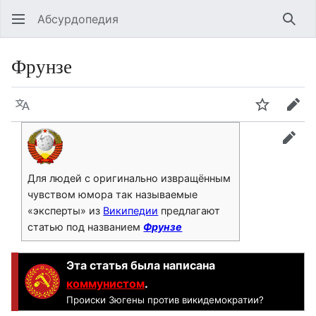
Абсурдопедия
Най
Фрунзе
Язык
Шпионит
Пра
прав
Для людей с оригинально извращённым
чувством юмора так называемые
«эксперты» из
Википедии
предлагают
статью под названием
Фрунзе
Эта статья была написана
коммунистом
.
Происки Зюгены против викидемократии?