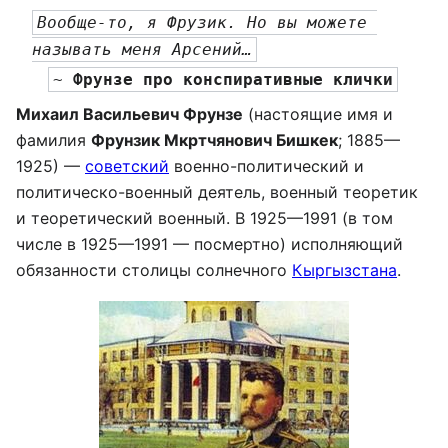
Вообще-то, я Фрузик. Но вы можете 
называть меня Арсений…
~ 
Фрунзе
 про конспиративные клички
Михаил Васильевич Фрунзе
(настоящие имя и
фамилия
Фрунзик Мкртчянович Бишкек
; 1885—
1925) —
советский
военно-политический и
политическо-военный деятель, военный теоретик
и теоретический военный. В 1925—1991 (в том
числе в 1925—1991 — посмертно) исполняющий
обязанности столицы солнечного
Кыргызстана
.