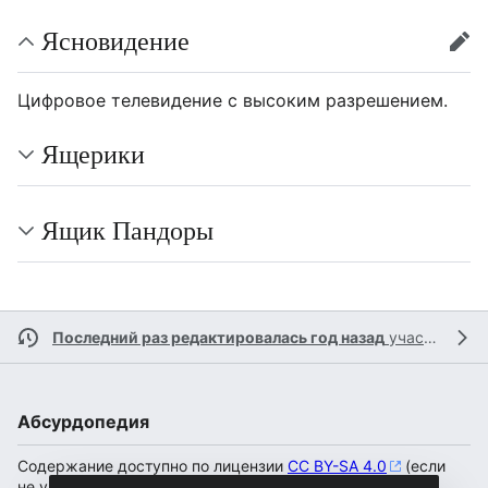
Ясновидение
пра
Цифровое телевидение с высоким разрешением.
Ящерики
Ящик Пандоры
Последний раз редактировалась год назад
участником
Абсурдопедия
Содержание доступно по лицензии
CC BY-SA 4.0
(если
не указано иное).