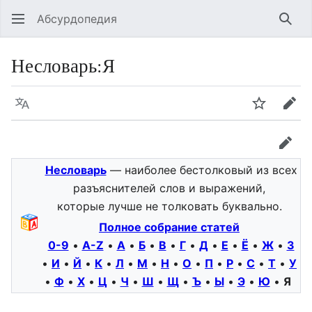
Абсурдопедия
Най
Несловарь:Я
Язык
Шпионит
Пра
прав
Несловарь
— наиболее бестолковый из всех
разъяснителей слов и выражений,
которые лучше не толковать буквально.
Полное собрание статей
0-9
•
A-Z
•
А
•
Б
•
В
•
Г
•
Д
•
Е
•
Ё
•
Ж
•
З
•
И
•
Й
•
К
•
Л
•
М
•
Н
•
О
•
П
•
Р
•
С
•
Т
•
У
•
Ф
•
Х
•
Ц
•
Ч
•
Ш
•
Щ
•
Ъ
•
Ы
•
Э
•
Ю
•
Я