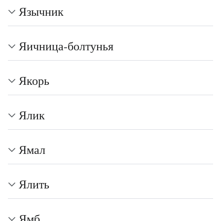
Язычник
Яичница-болтунья
Якорь
Ялик
Ямал
Ялить
Ямб