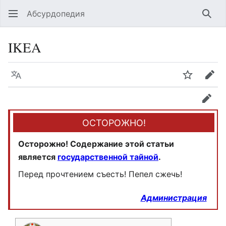
Абсурдопедия
Най
IKEA
Язык
Шпионит
Пра
прав
ОСТОРОЖНО!
Осторожно! Содержание этой статьи
является
государственной тайной
.
Перед прочтением съесть! Пепел сжечь!
Администрация