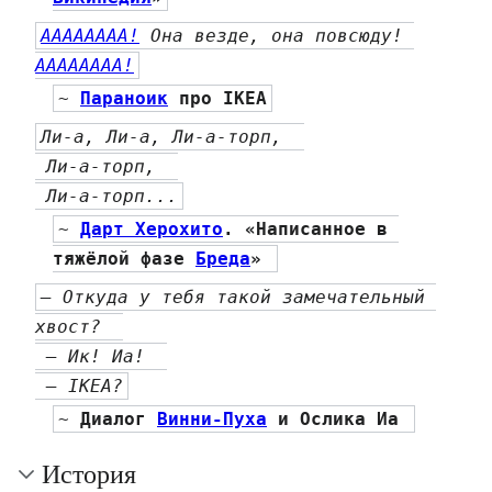
АААААААА!
 Она везде, она повсюду! 
АААААААА!
~ 
Параноик
 про IKEA
Ли-а, Ли-а, Ли-а-торп,  
 Ли-а-торп,  
 Ли-а-торп...
~ 
Дарт Херохито
. «Написанное в 
тяжёлой фазе 
Бреда
» 
— Откуда у тебя такой замечательный 
хвост?  
 — Ик! Иа!  
 — IKEA?
~ 
Диалог 
Винни-Пуха
 и Ослика Иа 
История