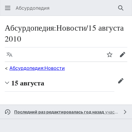
Абсурдопедия
Най
Абсурдопедия
:
Новости/15 августа
2010
Язык
Шпионит
Пра
<
Абсурдопедия:Новости
15 августа
прав
Последний раз редактировалась год назад
участником