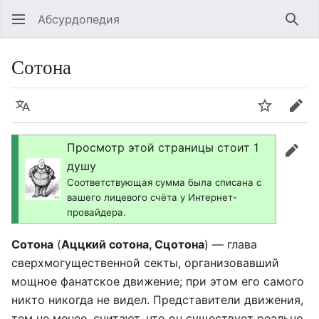
Абсурдопедия
Най
Сотона
Язык
Шпионит
Пра
Просмотр этой страницы стоит 1
прав
душу
Соответствующая сумма была списана с
вашего лицевого счёта у Интернет-
провайдера.
Сотона
(
Аццкий сотона, Сцотона
) — глава
сверхмогущественной секты, организовавший
мощное фанатское движение; при этом его самого
никто никогда не видел. Представители движения,
тем не менее, считают, что он существует реально