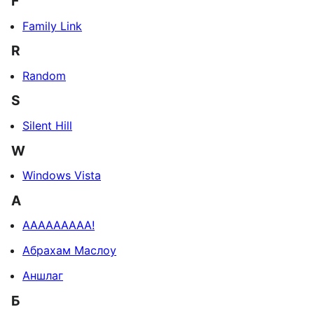
F
Family Link
R
Random
S
Silent Hill
W
Windows Vista
А
ААААААААА!
Абрахам Маслоу
Аншлаг
Б