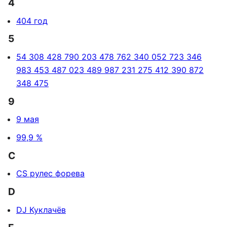
4
404 год
5
54 308 428 790 203 478 762 340 052 723 346
983 453 487 023 489 987 231 275 412 390 872
348 475
9
9 мая
99,9 %
C
CS рулес форева
D
DJ Куклачёв