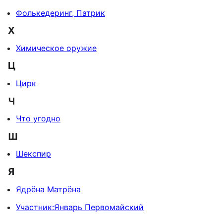
Фолькедеринг, Патрик
Х
Химическое оружие
Ц
Цирк
Ч
Что угодно
Ш
Шекспир
Я
Ядрёна Матрёна
Участник:Январь Первомайский