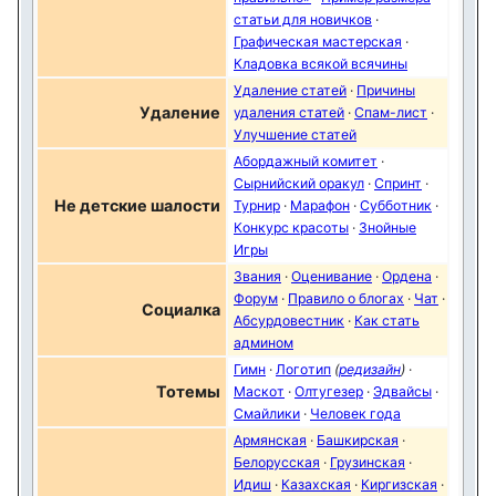
статьи для новичков
·
Графическая мастерская
·
Кладовка всякой всячины
Удаление статей
·
Причины
Удаление
удаления статей
·
Спам-лист
·
Улучшение статей
Абордажный комитет
·
Сырнийский оракул
·
Спринт
·
Не детские шалости
Турнир
·
Марафон
·
Субботник
·
Конкурс красоты
·
Знойные
Игры
Звания
·
Оценивание
·
Ордена
·
Форум
·
Правило о блогах
·
Чат
·
Социалка
Абсурдовестник
·
Как стать
админом
Гимн
·
Логотип
(
редизайн
)
·
Тотемы
Маскот
·
Олтугезер
·
Эдвайсы
·
Смайлики
·
Человек года
Армянская
·
Башкирская
·
Белорусская
·
Грузинская
·
Идиш
·
Казахская
·
Киргизская
·