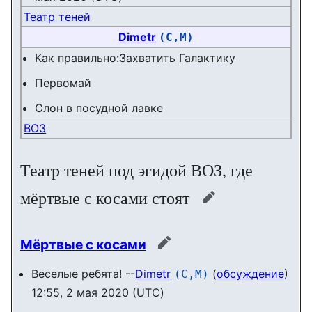
Театр теней
Dimetr
(С,М)
Как правильно:Захватить Галактику
Первомай
Слон в посудной лавке
ВОЗ
Театр теней под эгидой ВОЗ, где
мёртвые с косами стоят
править
Мёртвые с косами
править
Веселые ребята! --
Dimetr
(
обсуждение
)
(С,М)
12:55, 2 мая 2020 (UTC)