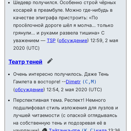
Шедевр получился. Особенно строй чёрных
косарей в преамбуле. Можно где-нибудь в
качестве эпиграфа пристроить: «По
просёлочной дороге шёл я молча… только
грянули… и руками развела тишина» С
уважением —
TSP
(
обсуждение
) 12:59, 2 мая
2020 (UTC)
Театр теней
править
Очень интересно получилось. Даже Тень
Гамлета в восторге! --
Dimetr
(С,М)
(
обсуждение
) 12:54, 2 мая 2020 (UTC)
Перспективная тема. Респект! Немного
подшлифовал стиль изложения для лузлов и
лучшей читаемости (с опаской оглядываясь
на собственную тень и подозревая её в
узурпации),
Тэйтанка-пте
кила
13:36,
(К,С)