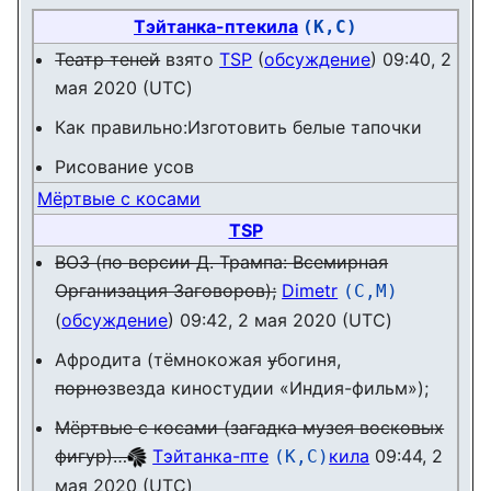
Тэйтанка-птекила
(К,С)
Театр теней
взято
TSP
(
обсуждение
) 09:40, 2
мая 2020 (UTC)
Как правильно:Изготовить белые тапочки
Рисование усов
Мёртвые с косами
TSP
ВОЗ (по версии Д. Трампа: Всемирная
Организация Заговоров);
Dimetr
(С,М)
(
обсуждение
) 09:42, 2 мая 2020 (UTC)
Афродита (тёмнокожая
у
богиня,
порно
звезда киностудии «Индия-фильм»);
Мёртвые с косами (загадка музея восковых
фигур)…
Тэйтанка-пте
кила
09:44, 2
(К,С)
мая 2020 (UTC)