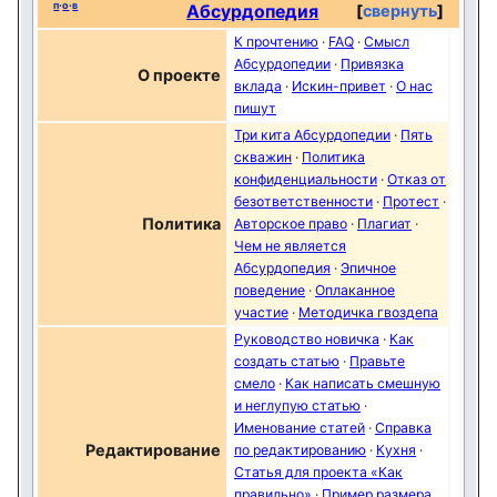
п
·
о
·
в
Абсурдопедия
свернуть
К прочтению
·
FAQ
·
Смысл
Абсурдопедии
·
Привязка
О проекте
вклада
·
Искин-привет
·
О нас
пишут
Три кита Абсурдопедии
·
Пять
скважин
·
Политика
конфиденциальности
·
Отказ от
безответственности
·
Протест
·
Политика
Авторское право
·
Плагиат
·
Чем не является
Абсурдопедия
·
Эпичное
поведение
·
Оплаканное
участие
·
Методичка гвоздепа
Руководство новичка
·
Как
создать статью
·
Правьте
смело
·
Как написать смешную
и неглупую статью
·
Именование статей
·
Справка
Редактирование
по редактированию
·
Кухня
·
Статья для проекта «Как
правильно»
·
Пример размера