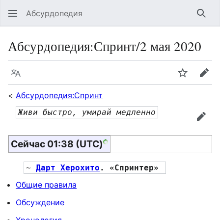
Абсурдопедия
Най
Абсурдопедия
:
Спринт/2 мая 2020
Язык
Шпионит
Пра
<
Абсурдопедия:Спринт
Живи быстро, умирай медленно
прав
Сейчас 01:38 (UTC)
~ 
Дарт Херохито
. «Спринтер» 
Общие правила
Обсуждение