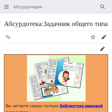
Абсурдопедия
Най
Абсурдотека
:
Задачник общего типа
Язык
Шпионит
Пра
прав
Вы читаете самую полную
библиотеку мировой