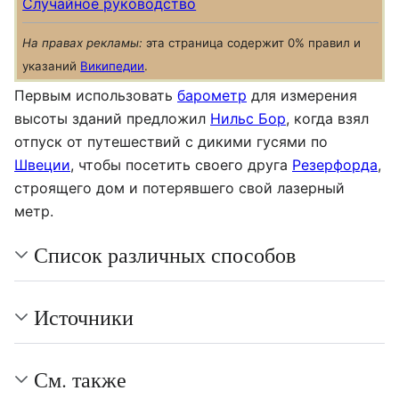
Случайное руководство
На правах рекламы:
эта страница содержит 0% правил и
указаний
Википедии
.
Первым использовать
барометр
для измерения
высоты зданий предложил
Нильс Бор
, когда взял
отпуск от путешествий с дикими гусями по
Швеции
, чтобы посетить своего друга
Резерфорда
,
строящего дом и потерявшего свой лазерный
метр.
Список различных способов
Источники
См. также