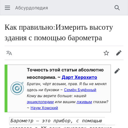
Абсурдопедия
Най
Как правильно
:
Измерить высоту
здания с помощью барометра
Язык
Шпионит
Пра
Точность этой статьи абсолютно
прав
неоспорима. ~
Дарт Херохито
Братан, чёрт возьми, прав. Я бы не менял
здесь ни буковки
~
Семён Будённый
Кому вы верите больше: нашей
энциклопедии
или вашим
лживым
глазам?
~
Наум Хомский
Барометр — это прибор, с помощью 