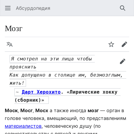
Абсурдопедия
Най
Мозг
Язык
Шпионит
Пра
Я смотрел на эти лица чтобы 
прав
прояснить
Как допущено в столице им, безмозглым, 
жить!
~ 
Дарт Херохито
. «Лирические хокку 
(сборник)» 
Моск
,
Мосг
,
Мосх
а также иногда
мозг
— орган в
голове человека, вмещающий, по представлениям
материалистов
, человеческую душу (по
совместительству с пяткой и другими