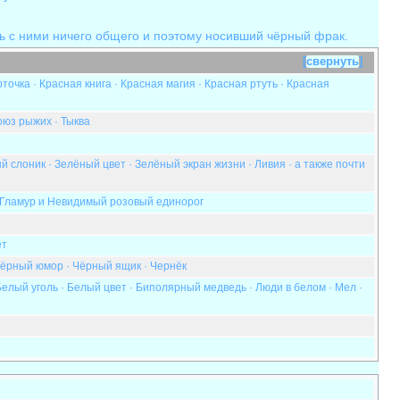
ь с ними ничего общего и поэтому носивший чёрный фрак.
свернуть
рточка
·
Красная книга
·
Красная магия
·
Красная ртуть
·
Красная
оюз рыжих
·
Тыква
й слоник
·
Зелёный цвет
·
Зелёный экран жизни
·
Ливия
· а также почти
Гламур
и
Невидимый розовый единорог
ет
ёрный юмор
·
Чёрный ящик
·
Чернёк
Белый уголь
·
Белый цвет
·
Биполярный медведь
·
Люди в белом
·
Мел
·