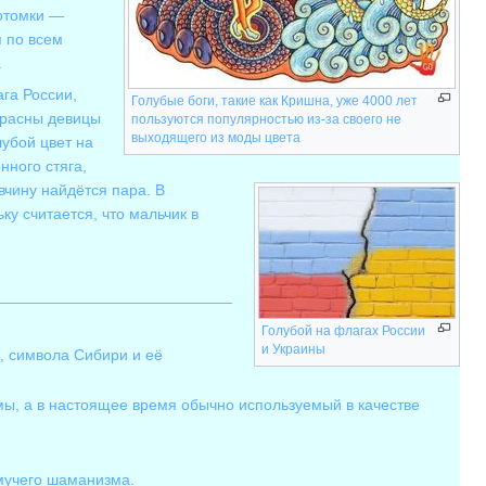
потомки —
 по всем
.
га России,
Голубые боги, такие как
Кришна
, уже 4000 лет
 красны девицы
пользуются популярностью из-за своего не
выходящего из моды цвета
убой цвет на
нного стяга,
вчину найдётся пара. В
ку считается, что мальчик в
Голубой на флагах России
и Украины
, символа Сибири и её
, а в настоящее время обычно используемый в качестве
мучего шаманизма.