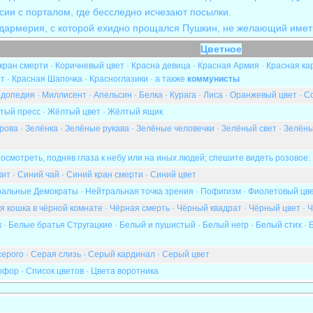
сии с порталом, где бесследно исчезают посылки.
дармерия, с которой ехидно прощался
Пушкин
, не желающий имет
Цветное
кран смерти
·
Коричневый цвет
·
Красна девица
·
Красная Армия
·
Красная ка
ет
·
Красная Шапочка
·
Красноглазики
· а также
коммунисты
рдопедия
·
Миллисент
·
Апельсин
·
Белка
·
Курага
·
Лиса
·
Оранжевый цвет
·
С
тый пресс
·
Жёлтый цвет
·
Жёлтый ящик
рова
·
Зелёнка
·
Зелёные рукава
·
Зелёные человечки
·
Зелёный свет
·
Зелёны
осмотреть, подняв глаза к небу или на
иных людей
; спешите видеть
розовое
:
кит
·
Синий чай
·
Синий кран смерти
·
Синий цвет
ральные Демократы
·
Нейтральная точка зрения
·
Пофигизм
·
Фиолетовый цв
я кошка в чёрной комнате
·
Чёрная смерть
·
Чёрный квадрат
·
Чёрный цвет
·
Ч
к
·
Белые братья Стругацкие
·
Белый и пушистый
·
Белый негр
·
Белый стих
·
серого
·
Серая слизь
·
Серый кардинал
·
Серый цвет
офор
·
Список цветов
·
Цвета воротника