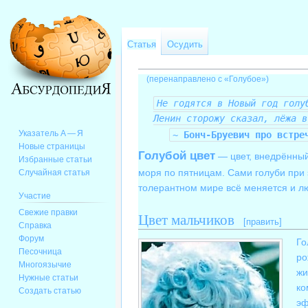
Статья
Осудить
(перенаправлено с «
Голубое
»)
Перейти
Перейти
Не годятся в
Новый год
голуб
к
к
Ленин
сторожу сказал, лёжа в
навигации
поиску
Указатель А — Я
~
Бонч-Бруевич
про встреч
Новые страницы
Голубой цвет
— цвет, внедрённый 
Избранные статьи
моря по пятницам. Сами голуби при 
Случайная статья
толерантном мире всё меняется и л
Участие
Свежие правки
Цвет мальчиков
[
править
]
Справка
Форум
Го
Песочница
ро
Многоязычие
жи
Нужные статьи
ко
Создать статью
эф