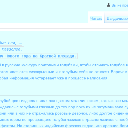
Вы не пр
Читать
Вандализир
ые ели, —
 Мавзолее.
у Нового года на Красной площади.
в русскую культуру почтовыми голубями, чтобы отличать голубое н
этом являются сизокрылыми и к голубым себя не относят. Впрочем
юбая информация устаревает уже в процессе написания.
лубой цвет издревле являлся цветом мальчишеским, так как все м
ждались с голубыми глазами до тех пор пока их не затуманивала с
зни или в них не отражались розовые девочки, либо долгое сидени
мпьютером не превращало голубоглазиков в красноглазиков с нео
фектом. На старинных индийских фресках видно, что древние боги