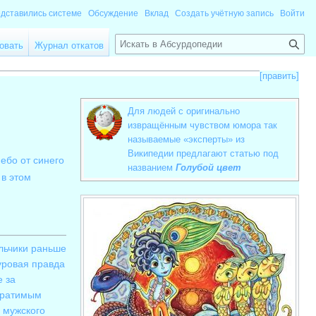
едставились системе
Обсуждение
Вклад
Создать учётную запись
Войти
П
овать
Журнал откатов
о
и
[
править
]
с
к
Для людей с оригинально
извращённым чувством юмора так
называемые «эксперты» из
Википедии
предлагают статью под
ебо от синего
названием
Голубой цвет
 в этом
альчики раньше
уровая правда
е за
братимым
 мужского