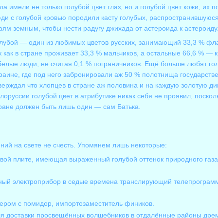
ла имели не только голубой цвет глаз, но и голубой цвет кожи, их 
ди с голубой кровью породили касту голубых, распространившуюся
аям земным, чтобы нести радугу джихада от астероида к астероиду
лубой — один из любимых цветов русских, занимающий 33,3 % фла
к как в стране проживает 33,3 % мальчиков, а остальные 66,6 % —
белые люди, не считая 0,1 % пограничников. Ещё больше любят гол
раине, где под него забронировали аж 50 % полотнища государстве
верждая что хлопцев в стране аж половина и на каждую золотую ди
лоруссии голубой цвет в атрибутике никак себя не проявил, посколь
ране должен быть лишь один — сам
Батька
.
ний на свете не счесть. Упомянем лишь некоторые:
овой плите, имеющая выраженный голубой оттенок природного газа
ый электроприбор в седые времена транслирующий телепрограммы
мером с помидор, импортозаместитель фиников.
ля доставки просвещённых волшебников в отдалённые районы дре