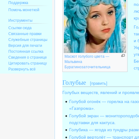
Поддержка
по
Помочь монеткой
лю
кр
Инструменты
Го
Ссылки сюда
та
Связанные правки
Служебные страницы
и 
Версия для печати
Ук
Постоянная ссылка
ут
Маскот голубого цвета —
Сведения о странице
Бе
Мальвина
Цитировать страницу
Буратинозаточительница
ст
Развернуть всё
Голубые
[
править
]
Голубых веществ, явлений и проявле
Голубой огонёк — горелка на газ
«Газпрома».
Голубой экран — монитороподобн
подставки для кактуса.
Голубика — ягода из тундры раз
Голубой вертолёт — транспорт д