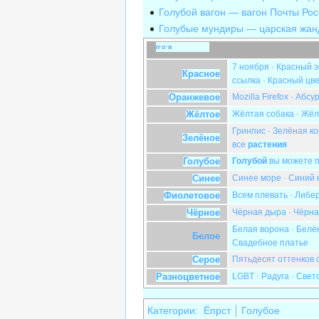
Голубой вагон — вагон Почты Рос
Голубые мундиры — царская жан
п
·
о
·
в
7 ноября
·
Красный э
Красное
ссылка
·
Красный цв
Mozilla Firefox
·
Абсу
Оранжевое
Жёлтая собака
·
Жёл
Жёлтое
Гринпис
·
Зелёная ко
Зелёное
все
растения
Голубой
вы можете п
Голубое
Синее море
·
Синий 
Синее
Всем плевать
·
Либе
Фиолетовое
Чёрная дыра
·
Чёрна
Чёрное
Белая ворона
·
Белё
Белое
Свадебное платье
Пятьдесят оттенков 
С
е
р
о
е
LGBT
·
Радуга
·
Свет
Разноцветное
Категории
:
Ёпрст
Голубое