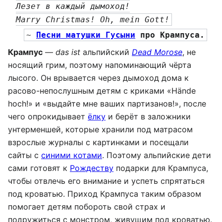
Лезет в каждый дымоход!
Marry Christmas! Oh, mein Gott!
~ 
Песни матушки Гусыни
 про Крампуса.
Крампус
—
das ist
альпийский
Dead Morose
, не
носящий грим, поэтому напоминающий чёрта
лысого. Он врывается через дымоход дома к
расово-непослушным детям с криками «Hände
hoch!» и «выдайте мне ваших партизанов!», после
чего опрокидывает
ёлку
и берёт в заложники
унтерменшей, которые хранили под матрасом
взрослые журналы с картинками и посещали
сайты с
синими котами
. Поэтому альпийские дети
сами готовят к
Рождеству
подарки для Крампуса,
чтобы отвлечь его внимание и успеть спрятаться
под кроватью. Приход Крампуса таким образом
помогает детям побороть свой страх и
подружиться с монстром, живущим под кроватью.