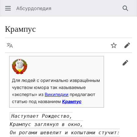
Абсурдопедия
Най
Крампус
Язык
Шпионит
Пра
прав
Для людей с оригинально извращённым
чувством юмора так называемые
«эксперты» из
Википедии
предлагают
статью под названием
Крампус
Наступает Рождество,
Крампус заглянул в окно,
Он рогами шевелит и копытами стучит: