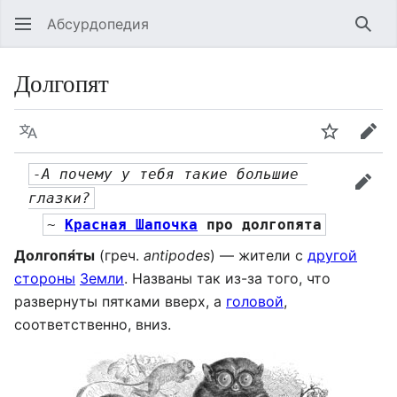
Абсурдопедия
Най
Долгопят
Язык
Шпионит
Пра
-А почему у тебя такие большие 
прав
глазки?
~ 
Красная Шапочка
 про долгопята
Долгопя́ты
(греч.
antipodes
) — жители с
другой
стороны
Земли
. Названы так из-за того, что
развернуты пятками вверх, а
головой
,
соответственно, вниз.