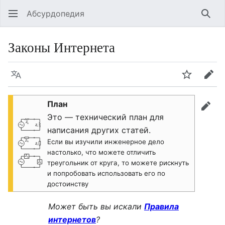
Абсурдопедия
Най
Законы Интернета
Язык
Шпионит
Пра
План
прав
Это — технический план для
написания других статей.
Если вы изучили инженерное дело
настолько, что можете отличить
треугольник от круга, то можете рискнуть
и попробовать использовать его по
достоинству
Может быть вы искали
Правила
интернетов
?