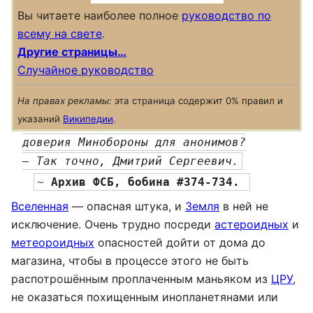
Вы читаете наиболее полное
руководство по
всему на свете
.
Другие страницы…
Случайное руководство
На правах рекламы:
эта страница содержит 0% правил и
указаний
Википедии
.
доверия Минобороны для анонимов?
— Так точно, Дмитрий Сергеевич.
~ 
Архив ФСБ, бобина #374-734. 
Вселенная
— опасная штука, и
Земля
в ней не
исключение. Очень трудно посреди
астероидных
и
метеороидных
опасностей дойти от дома до
магазина, чтобы в процессе этого не быть
распотрошённым проплаченным маньяком из
ЦРУ
,
не оказаться похищенным инопланетянами или