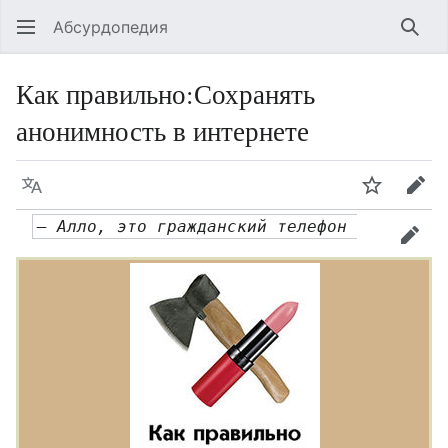
Абсурдопедия
Най
Как правильно
:
Сохранять
анонимность в интернете
Язык
Шпионит
Пра
— Алло, это гражданский телефон 
прав