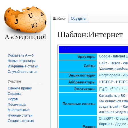
Шаблон
Осудить
Шаблон
:
Интернет
Перейти
Перейти
п
·
о
·
в
к
к
Указатель А — Я
Google
·
Internet 
Браузеры
навигации
поиску
Новые страницы
Сайт
·
TikTok
·
Wi
Сайты
Избранные статьи
(
Дневник ньюфаг
Случайная статья
Uncyclopedia
·
Аб
Энциклопедии
Участие
HTCPCP
·
HTCPC
Аббревиатуры
Свежие правки
(͡° ͜ʖ ͡°)
·
(╯°□°）╯︵
Эмотиконы
Справка
Как забыть о ВК
·
Форум
Как общаться см
Полезные советы
Песочница
создать сайт
·
Ка
Многоязычие
интернет-модел
Нужные статьи
ChatGPT
·
Creati
Создать статью
Даркнет
·
Дед ос
Разное