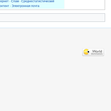
тернет
·
Спам
·
Среднестатистический
онтент
·
Электронная почта