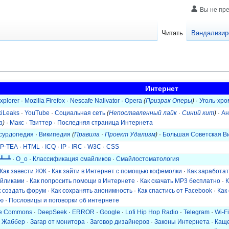
Вы не пр
Читать
Вандализир
Интернет
Explorer
·
Mozilla Firefox
·
Nescafe Nalivator
·
Opera
(
Призрак Оперы
)
·
Уголь-хро
kiLeaks
·
YouTube
·
Социальная сеть
(
Непоставленный лайк
·
Синий кит
)
·
Ан
а
)
·
Макс
·
Твиттер
·
Последняя страница Интернета
сурдопедия
·
Википедия
(
Правила
·
Проект Удализм
)
·
Большая Советская В
P-TEA
·
HTML
·
ICQ
·
IP
·
IRC
·
W3C
·
CSS
 ┻━┻
·
О_о
·
Классификация смайликов
·
Смайлостоматология
Как завести ЖЖ
·
Как зайти в Интернет с помощью кофемолки
·
Как заработат
айликами
·
Как попросить помощи в Интернете
·
Как скачать MP3 бесплатно
·
К
к создать форум
·
Как сохранять анонимность
·
Как спастись от Facebook
·
Как
ью
·
Пословицы и поговорки об интернете
ve Commons
·
DeepSeek
·
ERROR
·
Google
·
Lofi Hip Hop Radio
·
Telegram
·
Wi-Fi
·
Жаббер
·
Загар от монитора
·
Заговор дизайнеров
·
Законы Интернета
·
Кащ