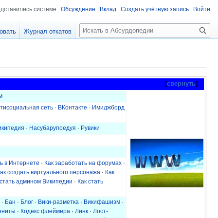
едставились системе
Обсуждение
Вклад
Создать учётную запись
Войти
П
овать
Журнал откатов
о
и
с
к
свернуть
м
тисоциальная сеть
·
ВКонтакте
·
Имиджборд
икипедия
·
Насубарупоедуя
·
Рувики
ь в Интернете
·
Как заработать на форумах
·
ак создать виртуального персонажа
·
Как
 стать админом Википедии
·
Как стать
·
Бан
·
Блог
·
Вики-разметка
·
Викифашизм
·
ениты
·
Кодекс флеймера
·
Линк
·
Лост-