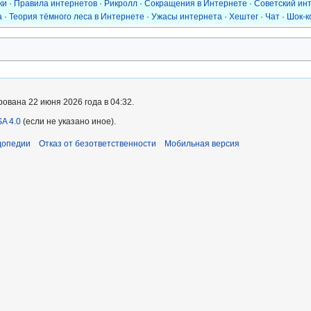
ки
·
Правила интернетов
·
Рикролл
·
Сокращения в Интернете
·
Советский ин
а
·
Теория тёмного леса в Интернете
·
Ужасы интернета
·
Хештег
·
Чат
·
Шок-к
ована 22 июня 2026 года в 04:32.
A 4.0
(если не указано иное).
допедии
Отказ от безответственности
Мобильная версия