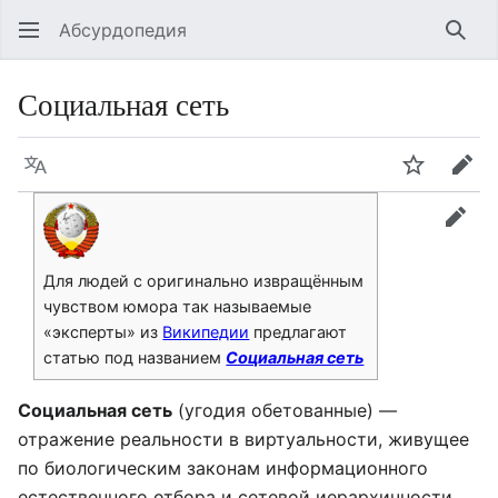
Абсурдопедия
Най
Социальная сеть
Язык
Шпионит
Пра
прав
Для людей с оригинально извращённым
чувством юмора так называемые
«эксперты» из
Википедии
предлагают
статью под названием
Социальная сеть
Социальная сеть
(угодия обетованные) —
отражение реальности в виртуальности, живущее
по биологическим законам информационного
естественного отбора и сетевой иерархичности.