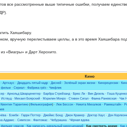
нтов все рассмотренные выше типичные ошибки, получаем единств
ДР).
атить Хаяшибару.
нком, вручную перелистываем целлы, а в это время Хаяшибара под
 из «Виагры» и Дарт Херохито.
Кино
·
Артхаус
·
Двадцать пятый кадр
·
Дисней
·
Зелёный экран жизни
·
Кинорецензии
·
Кин
 фильм
·
Сериал
·
Фабрика грёз
·
Чикфлик
сер
·
Арнольд Шварценеггер
·
Барбра Стрейзанд
·
Брюс Ли
·
Вин Дизель
·
Гоша Куценко
т Иствуд
·
Михаил Боярский
·
Мэрилин Монро
·
Стивен Сигал
·
Фаина Раневская
·
Чак 
·
Квентин Тарантино
(
Фильмография
) ·
Люк Бессон
·
Никита Михалков
·
Раммштайн
·
Р
аев
нёва
·
Бэмби
·
Гарри Поттер
·
Джеймс Бонд
·
Джон Крамер
·
Доктор Хаус
·
Дон Корлеон
ка Аддамс
·
Симпсон
·
Фантомас
·
Чебурашка
·
Чёрная вдова
в фильме ужасов
·
Как написать идеальный киносценарий
·
Как смотреть аниме
·
Как 