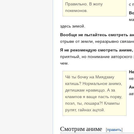
Правильно. В жопу
с 
покемонов.
Во
ма
здесь зимой.
Вообще не пытайтесь смотреть а
отрыве от земли, неразрывно связан
Я не рекомендую смотреть аниме,
приятный, но понимание авторского з
чем.
Не
Чё ты бочку на Миядзаку
не
катишь? Нормальное анимэ,
Ан
детишкам нравиццо. А за
ав
клампов я ваще пасть порву,
поэл, ты, лошара?! Клампы
рулят, гайнах ацтой.
Смотрим аниме
[
править
]