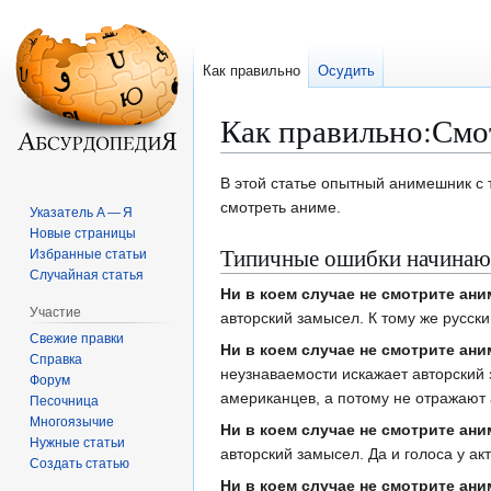
Как правильно
Осудить
Как правильно
:
Смо
Перейти
Перейти
В этой статье опытный анимешник с 
к
к
смотреть аниме.
Указатель А — Я
навигации
поиску
Новые страницы
Типичные ошибки начина
Избранные статьи
Случайная статья
Ни в коем случае не смотрите ан
Участие
авторский замысел. К тому же русски
Свежие правки
Ни в коем случае не смотрите ан
Справка
неузнаваемости искажает авторский 
Форум
американцев, а потому не отражают
Песочница
Многоязычие
Ни в коем случае не смотрите ан
Нужные статьи
авторский замысел. Да и голоса у а
Создать статью
Ни в коем случае не смотрите ан