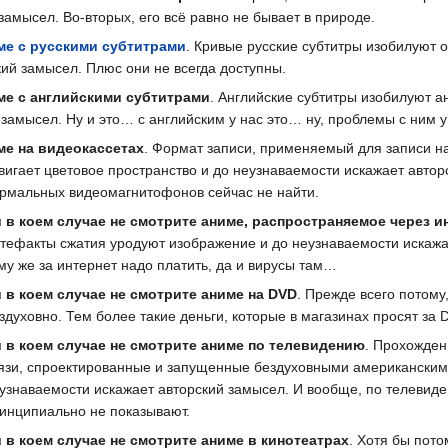
замысел. Во-вторых, его всё равно не бывает в природе.
ме с русскими субтитрами
. Кривые русские субтитры изобилуют 
ий замысел. Плюс они не всегда доступны.
име с английскими субтитрами
. Английские субтитры изобилуют а
замысел. Ну и это… с английским у нас это… ну, проблемы с ним у
ме на видеокассетах
. Формат записи, применяемый для записи н
вигает цветовое пространство и до неузнаваемости искажает автор
рмальных видеомагнитофонов сейчас не найти.
 в коем случае не смотрите аниме, распространяемое через и
тефакты сжатия уродуют изображение и до неузнаваемости искажа
му же за интернет надо платить, да и вирусы там…
 в коем случае не смотрите аниме на DVD
. Прежде всего потому
здуховно. Тем более такие деньги, которые в магазинах просят за 
 в коем случае не смотрите аниме по телевидению
. Прохожден
язи, спроектированные и запущенные бездуховными американским
узнаваемости искажает авторский замысел. И вообще, по телевид
инципиально не показывают.
 в коем случае не смотрите аниме в кинотеатрах
. Хотя бы пот