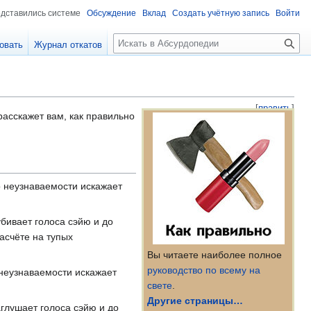
едставились системе
Обсуждение
Вклад
Создать учётную запись
Войти
П
овать
Журнал откатов
о
и
с
к
[
править
]
асскажет вам, как правильно
о неузнаваемости искажает
убивает голоса сэйю и до
асчёте на тупых
Вы читаете наиболее полное
руководство по всему на
 неузнаваемости искажает
свете
.
Другие страницы…
аглушает голоса сэйю и до