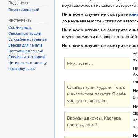
Поддержка
неузнаваемости искажает авторский 
Помочь монеткой
Ни в коем случае не смотрите
ани
Инструменты
до неузнаваемости искажают авторск
Ссылки сюда
Ни в коем случае не смотрите ан
Связанные правки
неузнаваемости искажают авторский 
Служебные страницы
Версия для печати
Ни в коем случае не смотрите ани
Постоянная ссылка
сд
Сведения о странице
но
Мля, эстет…
Цитировать страницу
Ни
Развернуть всё
Ар
то
Словарь купи, чудила. Тогда
Ни
и английские покатят. Я себе
бе
уже купил, доволен.
Ни
св
Вирусы-швирусы. Каспера
не
поставь, ламо!
пр
Ни