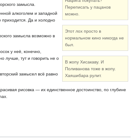
Нафига покупать?
торского замысла.
Переписать у пацанов
ченной алкоголем и западной
можно.
е приходится. Да и холодно
Этот лох просто в
орского замысла возможно в
нормальном кино никогда не
был.
лосок у неё, конечно,
о лучше, тут и говорить не о
В жопу Хисакаву. И
Поливанова тоже в жопу.
авторский замысел всё равно
Хаяшибара рулит.
Красивая рисовка — их единственное достоинство, по глубине
nax.