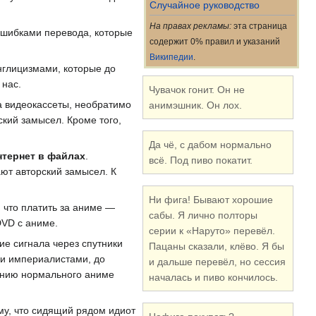
Случайное руководство
На правах рекламы:
эта страница
ошибками перевода, которые
содержит 0% правил и указаний
Википедии
.
нглицизмами, которые до
 нас.
Чувачок гонит. Он не
а видеокассеты, необратимо
анимэшник. Он лох.
ский замысел. Кроме того,
Да чё, с дабом нормально
нтернет в файлах
.
всё. Под пиво покатит.
ют авторский замысел. К
Ни фига! Бывают хорошие
, что платить за аниме —
сабы. Я лично полторы
DVD с аниме.
серии к «Наруто» перевёл.
ие сигнала через спутники
Пацаны сказали, клёво. Я бы
и империалистами, до
и дальше перевёл, но сессия
ению нормального аниме
началась и пиво кончилось.
ому, что сидящий рядом идиот