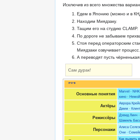
Исключив из всего множества вариа
Едем в Японию (можно и в КН
Находим Миядзаку.
Тащим его на студию CLAMP.
По дороге не забываем прихв
Стоя перед операторским ста
Миядзаки озвучивает процесс.
А переводят пусть чёрненькая
Сам дурак!
п
·
о
·
в
Marvel
·
NHK
Основные понятия
кино
·
Немой
Аврора Крей
Актёры
Дамм
·
Клин
Дэвид Линч
Режиссёры
Шамиль Бас
Алиса Селез
Персонажи
Они
·
Семей
Как выжить 