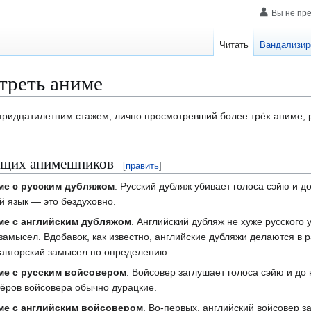
Вы не пр
Читать
Вандализир
треть аниме
тридцатилетним стажем, лично просмотревший более трёх аниме, р
ющих анимешников
[
править
]
име с русским дубляжом
. Русский дубляж убивает голоса сэйю и д
й язык — это бездуховно.
име с английским дубляжом
. Английский дубляж не хуже русского 
замысел. Вдобавок, как известно, английские дубляжи делаются в р
 авторский замысел по определению.
име с русским войсовером
. Войсовер заглушает голоса сэйю и до
ктёров войсовера обычно дурацкие.
име с английским войсовером
. Во-первых, английский войсовер з