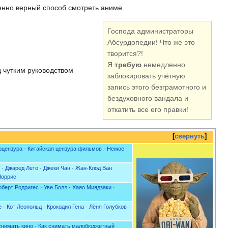
енно верный способ смотреть аниме.
Господа администраторы
Абсурдопедии! Что же это
творится?!
Я
требую
немедленно
 чутким руководством
заблокировать учётную
запись этого безграмотного и
бездуховного вандала и
откатить все его правки!
свернуть
оцензура
·
Китайская цензура фильмов
·
Немое
·
Джаред Лето
·
Джеки Чан
·
Жан-Клод Ван
Норрис
оберт Родригес
·
Уве Болл
·
Хаяо Миядзаки
·
е
·
Кот Леопольд
·
Крокодил Гена
·
Лёня Голубков
·
снимать кино
·
Как снимать малобюджетный