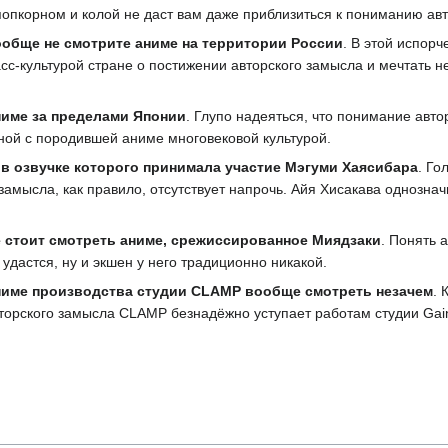
попкорном и колой не даст вам даже приблизиться к пониманию ав
обще не смотрите аниме на территории России
. В этой испор
сс-культурой стране о постижении авторского замысла и мечтать н
ниме за пределами Японии
. Глупо надеяться, что понимание авт
ной с породившей аниме многовековой культурой.
 в озвучке которого принимала участие Мэгуми Хаясибара
. Го
амысла, как правило, отсутствует напрочь. Айя Хисакава однозначн
 стоит смотреть аниме, срежиссированное Миядзаки
. Понять 
 удастся, ну и экшен у него традиционно никакой.
име производства студии CLAMP вообще смотреть незачем
. 
торского замысла CLAMP безнадёжно уступает работам студии Gai